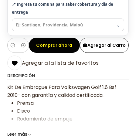
📍 Ingresa tu comuna para saber cobertura y día de
entrega
⌄
Comprar ahora
Agregar al Carro
Cantidad
Agregar a la lista de favoritos
DESCRIPCIÓN
Kit De Embrague Para Volkswagen Golf 1.6 Bsf
2010- con garantía y calidad certificada.
Prensa
Disco
Rodamiento de empuje
Somos especialistas en embragues desde 2019,
Leer más