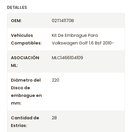
ofreciendo precios bajos y asesoría experta.
DETALLES
Despacharemos el producto con transportista en
OEM:
02T141170B
un máximo de 24 hrs hábiles o retira gratis en
tienda previo correo de confirmación.
Vehículos
Kit De Embrague Para
Compatibles:
Volkswagen Golf 1.6 Bsf 2010-
ASOCIACIÓN
MLC1466104109
ML:
Diámetro del
220
Disco de
embrague en
mm:
Cantidad de
28
Estrías: