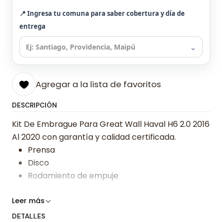
📍 Ingresa tu comuna para saber cobertura y día de
entrega
⌄
Agregar a la lista de favoritos
DESCRIPCIÓN
Kit De Embrague Para Great Wall Haval H6 2.0 2016
Al 2020 con garantía y calidad certificada.
Prensa
Disco
Rodamiento de empuje
Somos especialistas en embragues desde 2019,
Leer más
ofreciendo precios bajos y asesoría experta.
DETALLES