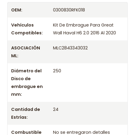
Despacharemos el producto con transportista en
OEM:
0300830RFK018
un máximo de 24 hrs hábiles o retira gratis en
tienda previo correo de confirmación.
Vehículos
Kit De Embrague Para Great
Compatibles:
Wall Haval H6 2.0 2016 Al 2020
ASOCIACIÓN
MLC2843343032
ML:
Diámetro del
250
Disco de
embrague en
mm:
Cantidad de
24
Estrías:
Combustible
No se entregaron detalles