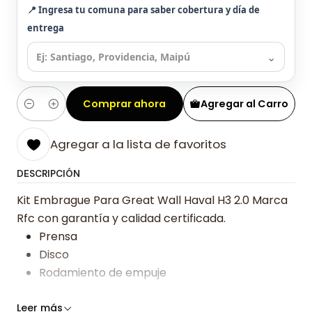
📍 Ingresa tu comuna para saber cobertura y día de
entrega
⌄
Comprar ahora
Agregar al Carro
Cantidad
Agregar a la lista de favoritos
DESCRIPCIÓN
Kit Embrague Para Great Wall Haval H3 2.0 Marca
Rfc con garantía y calidad certificada.
Prensa
Disco
Rodamiento de empuje
Somos especialistas en embragues desde 2019,
Leer más