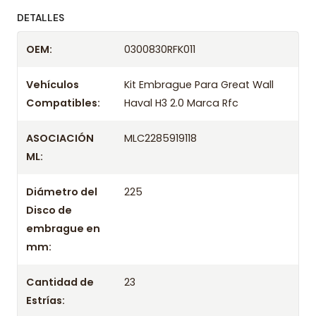
ofreciendo precios bajos y asesoría experta.
DETALLES
Despacharemos el producto con transportista en
OEM:
0300830RFK011
un máximo de 24 hrs hábiles o retira gratis en
tienda previo correo de confirmación.
Vehículos
Kit Embrague Para Great Wall
Compatibles:
Haval H3 2.0 Marca Rfc
ASOCIACIÓN
MLC2285919118
ML:
Diámetro del
225
Disco de
embrague en
mm:
Cantidad de
23
Estrías: