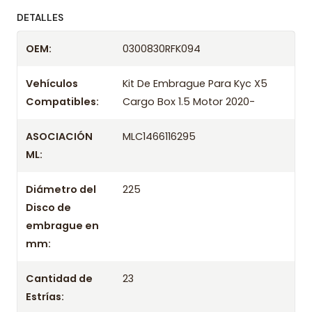
ofreciendo precios bajos y asesoría experta.
DETALLES
Despacharemos el producto con transportista en
OEM:
0300830RFK094
un máximo de 24 hrs hábiles o retira gratis en
tienda previo correo de confirmación.
Vehículos
Kit De Embrague Para Kyc X5
Compatibles:
Cargo Box 1.5 Motor 2020-
ASOCIACIÓN
MLC1466116295
ML:
Diámetro del
225
Disco de
embrague en
mm:
Cantidad de
23
Estrías: