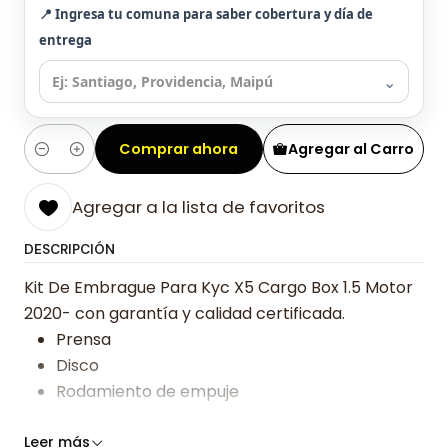
📍 Ingresa tu comuna para saber cobertura y día de
entrega
⌄
Comprar ahora
Agregar al Carro
Cantidad
Agregar a la lista de favoritos
DESCRIPCIÓN
Kit De Embrague Para Kyc X5 Cargo Box 1.5 Motor
2020- con garantía y calidad certificada.
Prensa
Disco
Rodamiento de empuje
Somos especialistas en embragues desde 2019,
Leer más