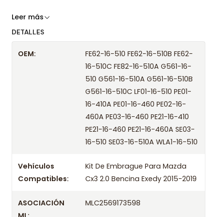
Somos especialistas en embragues desde 2019,
Leer más
ofreciendo precios bajos y asesoría experta.
DETALLES
Despacharemos el producto con transportista en
OEM:
FE62-16-510 FE62-16-510B FE62-
un máximo de 24 hrs hábiles o retira gratis en
16-510C FE82-16-510A G561-16-
tienda previo correo de confirmación.
510 G561-16-510A G561-16-510B
Años compatibles
G561-16-510C LF01-16-510 PE01-
16-410A PE01-16-460 PE02-16-
Kit De Embrague Para Mazda Cx3 2.0 Bencina
460A PE03-16-460 PE21-16-410
Exedy 2015
PE21-16-460 PE21-16-460A SE03-
Kit De Embrague Para Mazda Cx3 2.0 Bencina
16-510 SE03-16-510A WLA1-16-510
Exedy 2016
Kit De Embrague Para Mazda Cx3 2.0 Bencina
Vehículos
Kit De Embrague Para Mazda
Exedy 2017
Compatibles:
Cx3 2.0 Bencina Exedy 2015-2019
Kit De Embrague Para Mazda Cx3 2.0 Bencina
Exedy 2018
ASOCIACIÓN
MLC2569173598
Kit De Embrague Para Mazda Cx3 2.0 Bencina
ML: