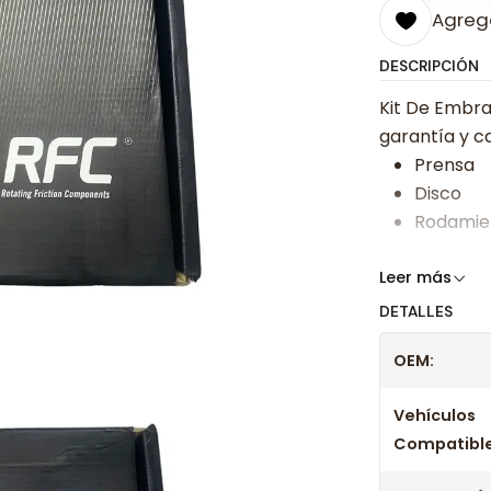
Agrega
DESCRIPCIÓN
Kit De Embra
garantía y ca
Prensa
Disco
Rodamie
Somos especi
Leer más
bajos y ases
DETALLES
Despacharem
OEM:
24 hrs hábile
confirmación
Vehículos
Compatible