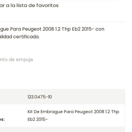
r a la lista de favoritos
gue Para Peugeot 2008 1.2 Thp Eb2 2015- con
lidad certificada.
nto de empuje
alistas en embragues desde 2019, ofreciendo precios
oría experta.
os el producto con transportista en un máximo de
123.0475-10
s o retira gratis en tienda previo correo de
.
Kit De Embrague Para Peugeot 2008 1.2 Thp
s:
Eb2 2015-