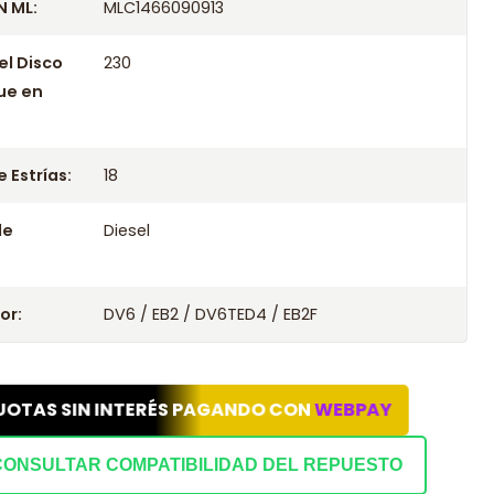
 ML:
MLC1466090913
el Disco
230
ue en
 Estrías:
18
le
Diesel
or:
DV6 / EB2 / DV6TED4 / EB2F
UOTAS SIN INTERÉS PAGANDO CON
WEBPAY
CONSULTAR COMPATIBILIDAD DEL REPUESTO