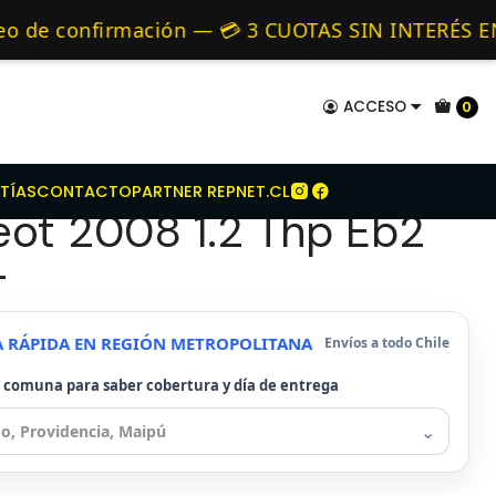
Kit De Embrague Para Peugeot 2008 1.2 Thp Eb2 2015-
mo de 24 hrs hábiles.
e confirmación — 💳 3 CUOTAS SIN INTERÉS EN TOD
vos 🚚 Envíos diariamente a todo Chile — 💳 Paga
ACCESO
0
e Embrague Para
TÍAS
CONTACTO
PARTNER REPNET.CL
ot 2008 1.2 Thp Eb2
-
A RÁPIDA EN REGIÓN METROPOLITANA
Envíos a todo Chile
u comuna para saber cobertura y día de entrega
⌄