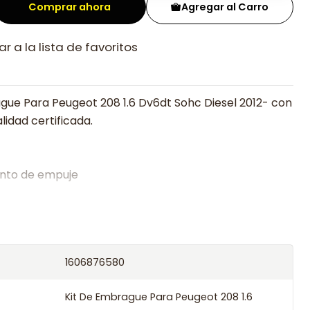
Comprar ahora
Agregar al Carro
r a la lista de favoritos
gue Para Peugeot 208 1.6 Dv6dt Sohc Diesel 2012- con
lidad certificada.
nto de empuje
alistas en embragues desde 2019, ofreciendo precios
oría experta.
os el producto con transportista en un máximo de
1606876580
s o retira gratis en tienda previo correo de
.
Kit De Embrague Para Peugeot 208 1.6