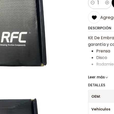
Cantidad
Agrega
DESCRIPCIÓN
Kit De Embra
garantía y ca
Prensa
Disco
Rodamie
Somos especi
Leer más
bajos y ases
DETALLES
Despacharem
OEM:
24 hrs hábile
confirmación
Vehículos