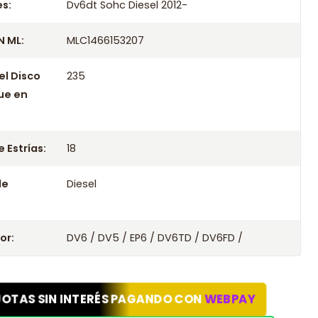
s:
Dv6dt Sohc Diesel 2012-
 ML:
MLC1466153207
el Disco
235
ue en
 Estrías:
18
le
Diesel
or:
DV6 / DV5 / EP6 / DV6TD / DV6FD /
UOTAS SIN INTERÉS PAGANDO CON
WEBPAY