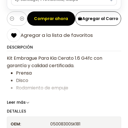
Comprar ahora
Agregar al Carro
Cantidad
Agregar a la lista de favoritos
DESCRIPCIÓN
Kit Embrague Para Kia Cerato 1.6 G4fc con
garantía y calidad certificada.
Prensa
Disco
Rodamiento de empuje
Somos especialistas en embragues desde 2019,
Leer más
ofreciendo precios bajos y asesoría experta.
DETALLES
Despacharemos el producto con transportista en
OEM:
05008300SK181
un máximo de 24 hrs hábiles o retira gratis en