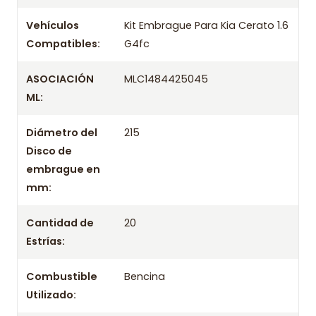
tienda previo correo de confirmación.
Vehículos
Kit Embrague Para Kia Cerato 1.6
Compatibles:
G4fc
ASOCIACIÓN
MLC1484425045
ML:
Diámetro del
215
Disco de
embrague en
mm:
Cantidad de
20
Estrías:
Combustible
Bencina
Utilizado: