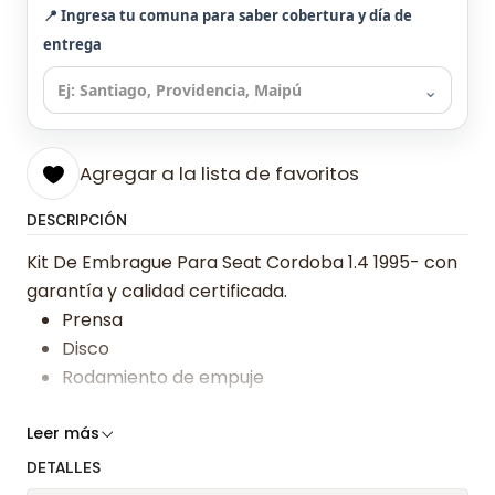
📍 Ingresa tu comuna para saber cobertura y día de
entrega
⌄
Agregar a la lista de favoritos
DESCRIPCIÓN
Kit De Embrague Para Seat Cordoba 1.4 1995- con
garantía y calidad certificada.
Prensa
Disco
Rodamiento de empuje
Somos especialistas en embragues desde 2019,
Leer más
ofreciendo precios bajos y asesoría experta.
DETALLES