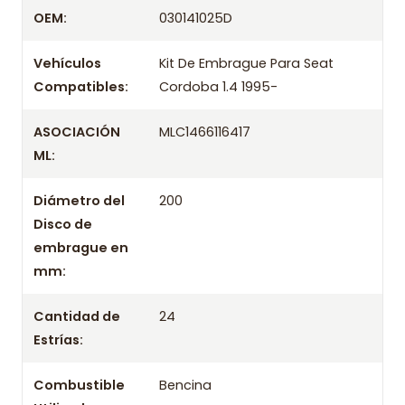
Despacharemos el producto con transportista en
OEM:
030141025D
un máximo de 24 hrs hábiles o retira gratis en
tienda previo correo de confirmación.
Vehículos
Kit De Embrague Para Seat
Compatibles:
Cordoba 1.4 1995-
ASOCIACIÓN
MLC1466116417
ML:
Diámetro del
200
Disco de
embrague en
mm:
Cantidad de
24
Estrías:
Combustible
Bencina