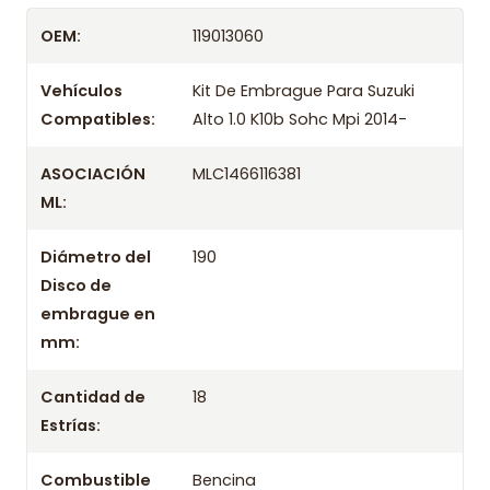
Despacharemos el producto con transportista en
OEM:
119013060
un máximo de 24 hrs hábiles o retira gratis en
tienda previo correo de confirmación.
Vehículos
Kit De Embrague Para Suzuki
Compatibles:
Alto 1.0 K10b Sohc Mpi 2014-
ASOCIACIÓN
MLC1466116381
ML:
Diámetro del
190
Disco de
embrague en
mm:
Cantidad de
18
Estrías:
Combustible
Bencina