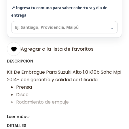
📍 Ingresa tu comuna para saber cobertura y día de
entrega
⌄
Agregar a la lista de favoritos
DESCRIPCIÓN
Kit De Embrague Para Suzuki Alto 1.0 K10b Sohc Mpi
2014- con garantía y calidad certificada.
Prensa
Disco
Rodamiento de empuje
Somos especialistas en embragues desde 2019,
Leer más
ofreciendo precios bajos y asesoría experta.
DETALLES