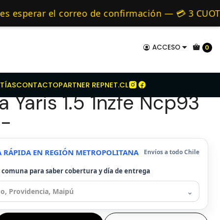
it De Embrague Para Toyota Yaris 1.5 1nzfe Ncp93 2006-
mo de 24 hrs hábiles.
sperar el correo de confirmación — 💳 3 CUOTAS 
y Alternativos 🚚 Envíos diariamente a todo Chil
ACCESO
0
e Embrague Para
TÍAS
CONTACTO
PARTNER REPNET.CL
a Yaris 1.5 1nzfe Ncp93
-
A RÁPIDA EN REGIÓN METROPOLITANA
Envíos a todo Chile
u comuna para saber cobertura y día de entrega
⌄