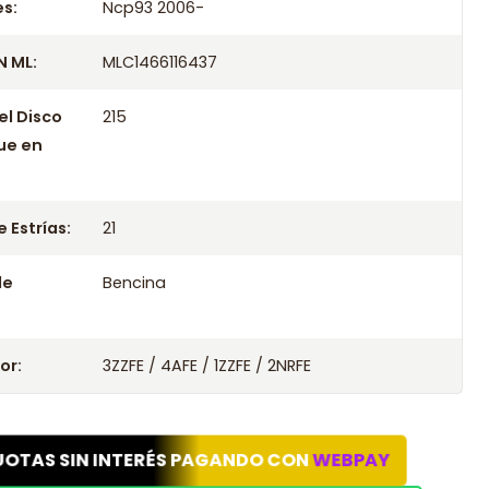
s:
Ncp93 2006-
 ML:
MLC1466116437
el Disco
215
ue en
 Estrías:
21
le
Bencina
or:
3ZZFE / 4AFE / 1ZZFE / 2NRFE
UOTAS SIN INTERÉS PAGANDO CON
WEBPAY