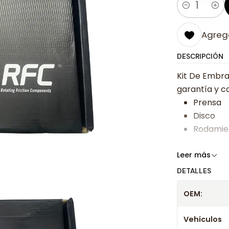
Cantidad
Agrega
DESCRIPCIÓN
Kit De Embra
garantía y ca
Prensa
Disco
Rodamie
Somos especi
Leer más
bajos y ases
DETALLES
Despacharem
OEM:
24 hrs hábile
confirmación
Vehículos