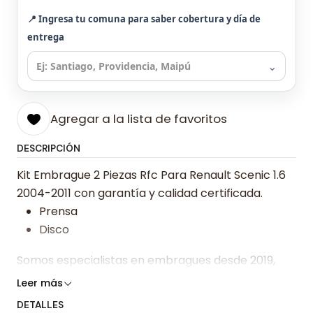
📍 Ingresa tu comuna para saber cobertura y día de
entrega
⌄
Agregar a la lista de favoritos
DESCRIPCIÓN
Kit Embrague 2 Piezas Rfc Para Renault Scenic 1.6
2004-2011 con garantía y calidad certificada.
Prensa
Disco
Somos especialistas en embragues desde 2019,
ofreciendo precios bajos y asesoría experta.
Leer más
DETALLES
Despacharemos el producto con transportista en