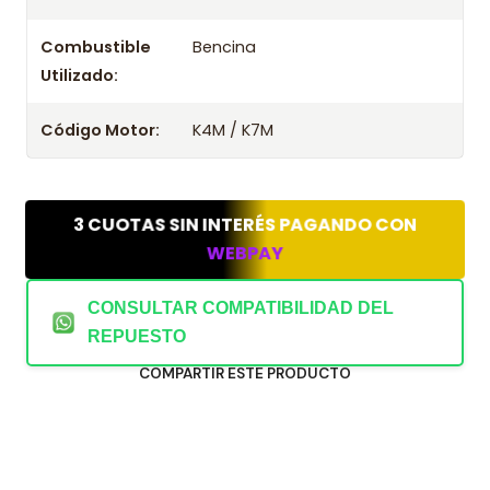
Kit Embrague 2 Piezas Rfc Para Renault Scenic 1.6
2010
Combustible
Bencina
Kit Embrague 2 Piezas Rfc Para Renault Scenic 1.6
Utilizado:
2011
Código Motor:
K4M / K7M
3 CUOTAS SIN INTERÉS PAGANDO CON
WEBPAY
CONSULTAR COMPATIBILIDAD DEL
REPUESTO
COMPARTIR ESTE PRODUCTO