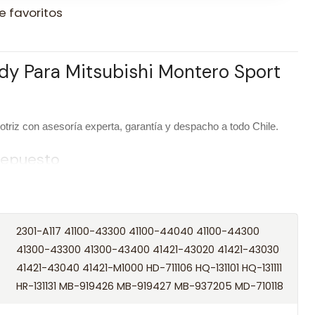
e favoritos
dy Para Mitsubishi Montero Sport
riz con asesoría experta, garantía y despacho a todo Chile.
 repuesto
Kit Embrague Exedy Para Mitsubishi Montero Sport 2.5 01-09
Exedy
2301-A117 41100-43300 41100-44040 41100-44300
41300-43300 41300-43400 41421-43020 41421-43030
/ Códigos equivalentes
41421-43040 41421-M1000 HD-711106 HQ-131101 HQ-131111
HR-131131 MB-919426 MB-919427 MB-937205 MD-710118