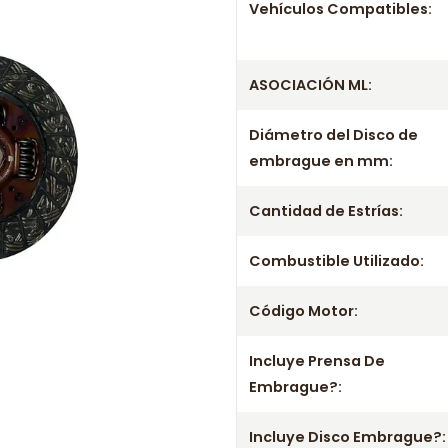
Producto
Vehículos Compatibles:
Información de com
ASOCIACIÓN ML:
Entrega el mismo día en comunas
a viernes. Realizamos despachos
Diámetro del Disco de
Incluye
embrague en mm:
- Prensa
Cantidad de Estrías:
- Disco
- Rodamiento / Collarín
Combustible Utilizado:
Aplicación por años
Código Motor:
2001 2002 2003 2004 2005 2006
2301-A117 41100-43300 41100-
Incluye Prensa De
41421-43030 41421-43040 4142
Embrague?:
919426 MB-919427 MB-937205
Información importante
Incluye Disco Embrague?: