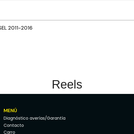
SEL 2011-2016
Reels
MENÚ
Diagnóstico averías/Garantía
Contacto
Carro