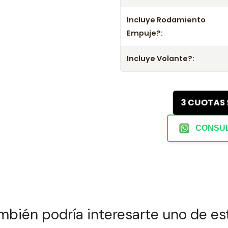
- Mejora el rendimiento y la confi
Incluye Rodamiento
- No olvides consultar la aplicac
Empuje?:
Incluye Volante?:
3 CUOTAS
CONSUL
mbién podría interesarte uno de es