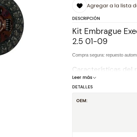
Agregar a la lista d
DESCRIPCIÓN
Kit Embrague Exe
2.5 01-09
Compra segura: repuesto automot
Características del
Leer más
Producto
DETALLES
Marca
OEM:
OEM
Información técnica