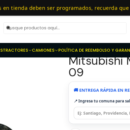
s
Repuestos de transmisión
Kit de Embragues
Kit Embrague E
as 10 AM de Lunes a Viernes y entregaremos al transporte en un máxi
 tienda deben ser programados, recuerda que deb
ecialistas en embragues — 🔧 Repuestos Original
|
Kit Embrag
AS
TRACTORES
CAMIONES
POLÍTICA DE REEMBOLSO Y GARAN
Mitsubishi 
09
🚚 ENTREGA RÁPIDA EN 
📍 Ingresa tu comuna para sa