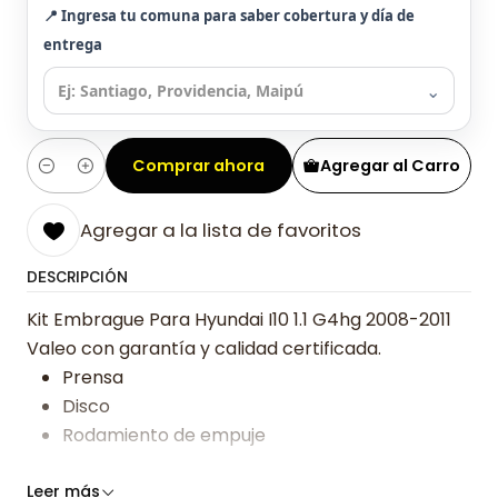
📍 Ingresa tu comuna para saber cobertura y día de
entrega
⌄
Comprar ahora
Agregar al Carro
Cantidad
Agregar a la lista de favoritos
DESCRIPCIÓN
Kit Embrague Para Hyundai I10 1.1 G4hg 2008-2011
Valeo con garantía y calidad certificada.
Prensa
Disco
Rodamiento de empuje
Somos especialistas en embragues desde 2019,
Leer más