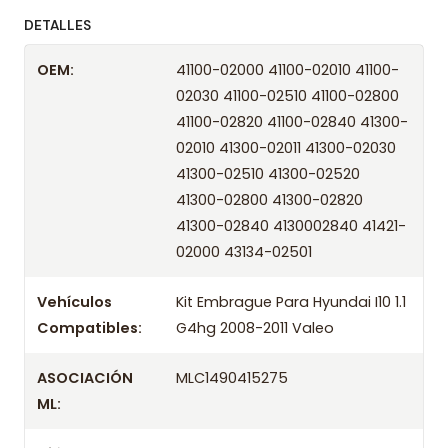
ofreciendo precios bajos y asesoría experta.
DETALLES
Despacharemos el producto con transportista en
OEM:
41100-02000 41100-02010 41100-
un máximo de 24 hrs hábiles o retira gratis en
02030 41100-02510 41100-02800
tienda previo correo de confirmación.
41100-02820 41100-02840 41300-
Años compatibles
02010 41300-02011 41300-02030
41300-02510 41300-02520
Kit Embrague Para Hyundai I10 1.1 G4hg 2008 Valeo
41300-02800 41300-02820
Kit Embrague Para Hyundai I10 1.1 G4hg 2009 Valeo
41300-02840 4130002840 41421-
Kit Embrague Para Hyundai I10 1.1 G4hg 2010 Valeo
02000 43134-02501
Kit Embrague Para Hyundai I10 1.1 G4hg 2011 Valeo
Vehículos
Kit Embrague Para Hyundai I10 1.1
Compatibles:
G4hg 2008-2011 Valeo
ASOCIACIÓN
MLC1490415275
ML: