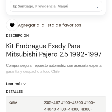
⌄
Agregar a la lista de favoritos
DESCRIPCIÓN
Kit Embrague Exedy Para
Mitsubishi Pajero 2.5 1992-1997
Compra segura: repuesto automotriz con asesoría experta,
garantía y despacho a todo Chile.
Características del repuesto
Leer más
DETALLES
Kit Embrague Exedy Para Mitsubishi
Producto
Pajero 2.5 1992-1997
OEM:
2301-A117 41100-43300 41100-
44040 41100-44300 41300-
Marca
Exedy