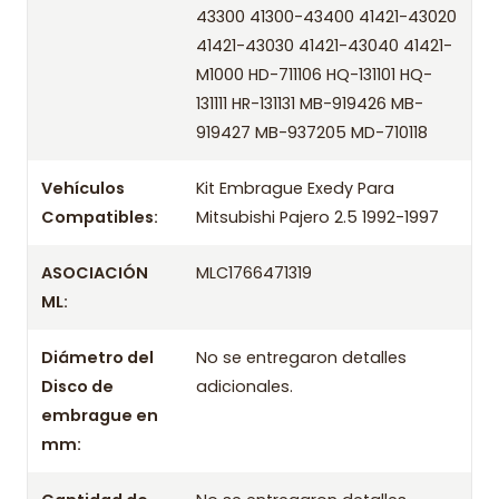
43300 41300-43400 41421-43020
41421-43030 41421-43040 41421-
OEM
/ Códigos equivalentes
M1000 HD-711106 HQ-131101 HQ-
131111 HR-131131 MB-919426 MB-
Información técnica
919427 MB-937205 MD-710118
Producto
Vehículos
Kit Embrague Exedy Para
Información de compra
Compatibles:
Mitsubishi Pajero 2.5 1992-1997
Entrega el mismo día en comunas aplicables de Santiago si
compras antes de las 10:30 de lunes a viernes. Realizamos
ASOCIACIÓN
MLC1766471319
despachos a todo Chile.
ML:
Incluye
Diámetro del
No se entregaron detalles
- Prensa
Disco de
adicionales.
- Disco
embrague en
mm:
- Rodamiento / Collarín
Aplicación por años