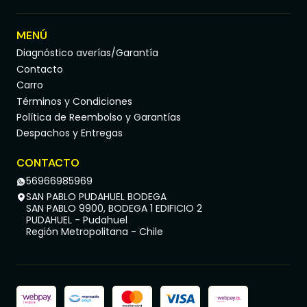
Kia Rio Jb 1.4 G4EE MPI DOHC 16 VALV 2006, 2007,
2008, 2009, 2010, 2011
MENÚ
Kia Rio Jb 1.6 G4Ed MPI DOHC 16 VALV Cvvt 2006,
Diagnóstico averías/Garantía
2007, 2008, 2009, 2010, 2011
Contacto
Carro
Términos y Condiciones
Lo que recibes
Política de Reembolso y Garantías
Kit Embrague (Disco 215 mm + Prensa + Rodamiento).
Despachos y Entregas
Información de compra
CONTACTO
56966985969
Somos especialistas en repuestos automotrices. Emitimos
SAN PABLO PUDAHUEL BODEGA
boleta o factura según requerimiento.
SAN PABLO 9900, BODEGA 1 EDIFICIO 2
PUDAHUEL - Pudahuel
Región Metropolitana - Chile