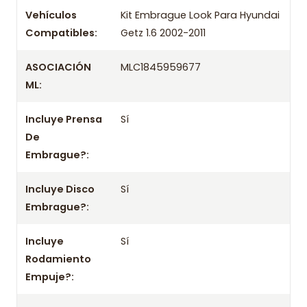
Kit Embrague Look Para Hyundai
Producto
Vehículos
Kit Embrague Look Para Hyundai
Getz 1.6 2002-2011
Compatibles:
Getz 1.6 2002-2011
Marca
Look
ASOCIACIÓN
MLC1845959677
Vehículos compatibles
ML:
Incluye Prensa
Sí
Hyundai Accent New 1.4 G4EE MPI DOHC 16 VALV
2006, 2007, 2008, 2009, 2010, 2011, 2012
De
Embrague?:
Hyundai Accent New 1.6 G4Ed MPI DOHC 16 VALV
2006, 2007, 2008, 2009, 2010, 2011
Incluye Disco
Sí
Embrague?:
Hyundai Accent Prime 1.6 G4Ed MPI DOHC 16 VALV
2003, 2004, 2005, 2006
Incluye
Sí
Rodamiento
Hyundai Elantra 1.6 G4Gr MPI DOHC 16 VALV 1996,
Empuje?:
1997, 1998, 1999, 2000