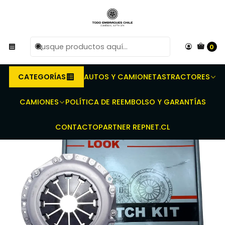
R
Compra antes de las 10 AM de Lunes a Viernes y
e
entregaremos al transporte en un máximo de 24 hrs hábiles.
0
Inicio
Repuestos para vehículos automotrices
Repuestos de transmisión
Kit de Embragues
Kit Embrague Look Para Hyundai Getz 1.6 2002-2011
CATEGORÍAS
AUTOS Y CAMIONETAS
TRACTORES
 cuotas sin interés con Webpay — 🛠️ Somos especialistas en 
CAMIONES
POLÍTICA DE REEMBOLSO Y GARANTÍAS
CONTACTO
PARTNER REPNET.CL