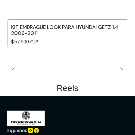
Hyundai Sonata II 2.0 G4Cp Y2 SOHC 8 VALV 1994,
1995, 1996, 1997, 1998
KIT EMBRAGUE LOOK PARA HYUNDAI GETZ 1.4
Jac S2 1.5 Hfc4Gb2-3D L4 DOHC 16 VALV 2016, 2017,
2006-2011
2018, 2019, 2020
$57.900 CLP
Kia Cerato 1.6 G4Ed MPI DOHC 16 VALV 2004, 2005,
2006, 2007
Kia Cerato 1.6 G4Fc MPI DOHC 16 VALV Cvvt 2007,
2008, 2009
Reels
Kia Cerato 2.0 G4Gc MPI DOHC 16 VALV 2005, 2006,
2007, 2008
Kia Koup 2.0 G4Kd MPI DOHC 16 VALV Cvvt 2010,
2011, 2012, 2013
Síguenos