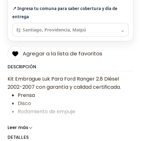
📍 Ingresa tu comuna para saber cobertura y día de
entrega
⌄
Agregar a la lista de favoritos
DESCRIPCIÓN
Kit Embrague Luk Para Ford Ranger 2.8 Diésel
2002-2007 con garantía y calidad certificada.
Prensa
Disco
Rodamiento de empuje
Somos especialistas en embragues desde 2019,
Leer más
ofreciendo precios bajos y asesoría experta.
DETALLES