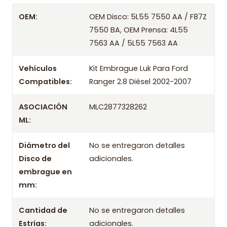
Despacharemos el producto con transportista en
OEM:
OEM Disco: 5L55 7550 AA / F87Z
un máximo de 24 hrs hábiles o retira gratis en
7550 BA, OEM Prensa: 4L55
tienda previo correo de confirmación.
7563 AA / 5L55 7563 AA
Años compatibles
Vehículos
Kit Embrague Luk Para Ford
Kit Embrague Luk Para Ford Ranger 2.8 Diésel 2002
Compatibles:
Ranger 2.8 Diésel 2002-2007
Kit Embrague Luk Para Ford Ranger 2.8 Diésel 2003
Kit Embrague Luk Para Ford Ranger 2.8 Diésel 2004
ASOCIACIÓN
MLC2877328262
Kit Embrague Luk Para Ford Ranger 2.8 Diésel 2005
ML:
Kit Embrague Luk Para Ford Ranger 2.8 Diésel 2006
Diámetro del
No se entregaron detalles
Kit Embrague Luk Para Ford Ranger 2.8 Diésel 2007
Disco de
adicionales.
embrague en
mm:
Cantidad de
No se entregaron detalles
Estrías:
adicionales.