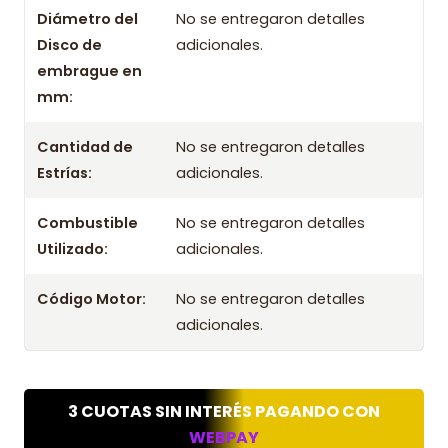
Diámetro del
No se entregaron detalles
Kit Embrague Luk Para Renault Kangoo 1.5 2017 K9k
Disco de
adicionales.
Sohc
embrague en
Kit Embrague Luk Para Renault Kangoo 1.5 2018 K9k
mm:
Sohc
Cantidad de
No se entregaron detalles
Estrías:
adicionales.
Combustible
No se entregaron detalles
Utilizado:
adicionales.
Código Motor:
No se entregaron detalles
adicionales.
3 CUOTAS SIN INTERÉS PAGANDO CON
WEBPAY