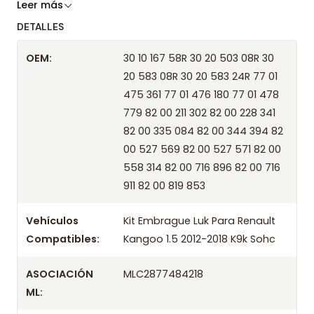
Somos especialistas en embragues desde 2019,
Leer más
ofreciendo precios bajos y asesoría experta.
DETALLES
Despacharemos el producto con transportista en
OEM:
30 10 167 58R 30 20 503 08R 30
un máximo de 24 hrs hábiles o retira gratis en
20 583 08R 30 20 583 24R 77 01
tienda previo correo de confirmación.
475 361 77 01 476 180 77 01 478
Años compatibles
779 82 00 211 302 82 00 228 341
82 00 335 084 82 00 344 394 82
Kit Embrague Luk Para Renault Kangoo 1.5 2012 K9k
00 527 569 82 00 527 571 82 00
Sohc
558 314 82 00 716 896 82 00 716
Kit Embrague Luk Para Renault Kangoo 1.5 2013 K9k
911 82 00 819 853
Sohc
Kit Embrague Luk Para Renault Kangoo 1.5 2014 K9k
Vehículos
Kit Embrague Luk Para Renault
Sohc
Compatibles:
Kangoo 1.5 2012-2018 K9k Sohc
Kit Embrague Luk Para Renault Kangoo 1.5 2015 K9k
Sohc
ASOCIACIÓN
MLC2877484218
Kit Embrague Luk Para Renault Kangoo 1.5 2016 K9k
ML:
Sohc