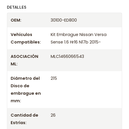
ofreciendo precios bajos y asesoría experta.
DETALLES
Despacharemos el producto con transportista en
OEM:
30100-ED800
un máximo de 24 hrs hábiles o retira gratis en
tienda previo correo de confirmación.
Vehículos
Kit Embrague Nissan Versa
Compatibles:
Sense 1.6 Hr16 N17b 2015-
ASOCIACIÓN
MLC1466066543
ML:
Diámetro del
215
Disco de
embrague en
mm:
Cantidad de
26
Estrías: