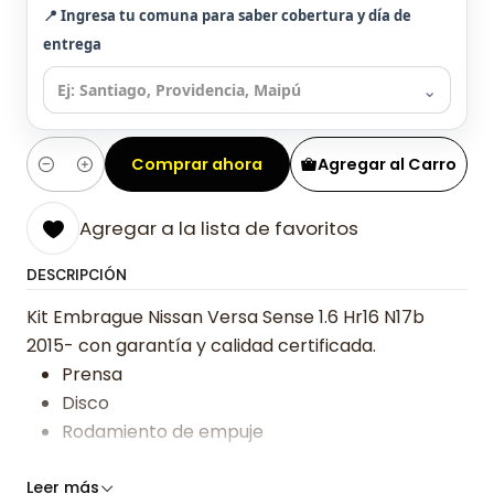
📍 Ingresa tu comuna para saber cobertura y día de
entrega
⌄
Comprar ahora
Agregar al Carro
Cantidad
Agregar a la lista de favoritos
DESCRIPCIÓN
Kit Embrague Nissan Versa Sense 1.6 Hr16 N17b
2015- con garantía y calidad certificada.
Prensa
Disco
Rodamiento de empuje
Somos especialistas en embragues desde 2019,
Leer más