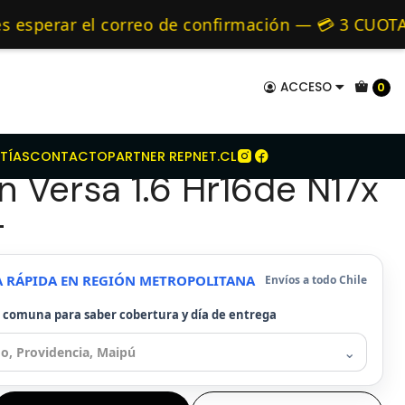
it De Embrague Para Nissan Versa 1.6 Hr16de N17x 2012-
mo de 24 hrs hábiles.
erar el correo de confirmación — 💳 3 CUOTAS S
 Alternativos 🚚 Envíos diariamente a todo Chile
ACCESO
0
e Embrague Para
TÍAS
CONTACTO
PARTNER REPNET.CL
n Versa 1.6 Hr16de N17x
-
A RÁPIDA EN REGIÓN METROPOLITANA
Envíos a todo Chile
u comuna para saber cobertura y día de entrega
⌄