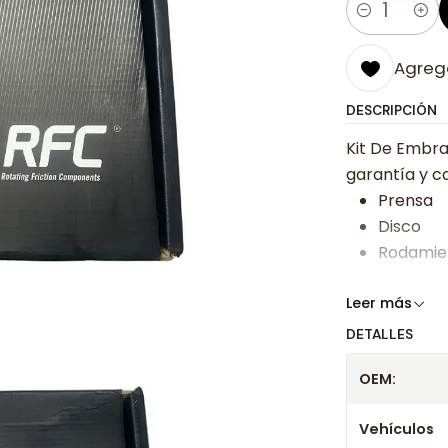
Cantidad
Agrega
DESCRIPCIÓN
Kit De Embra
garantía y ca
Prensa
Disco
Rodamie
Somos especi
Leer más
bajos y ases
DETALLES
Despacharem
OEM:
24 hrs hábile
confirmación
Vehículos