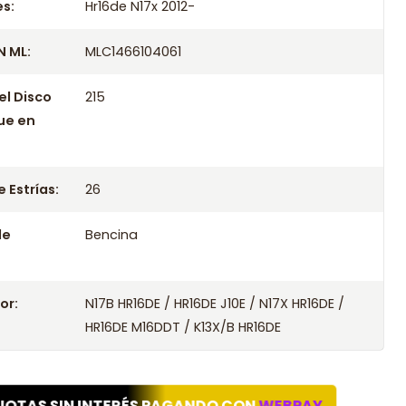
s:
Hr16de N17x 2012-
 ML:
MLC1466104061
el Disco
215
ue en
 Estrías:
26
le
Bencina
or:
N17B HR16DE / HR16DE J10E / N17X HR16DE /
HR16DE M16DDT / K13X/B HR16DE
UOTAS SIN INTERÉS PAGANDO CON
WEBPAY