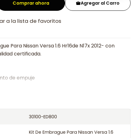
Comprar ahora
Agregar al Carro
r a la lista de favoritos
gue Para Nissan Versa 1.6 Hr16de N17x 2012- con
lidad certificada.
nto de empuje
alistas en embragues desde 2019, ofreciendo precios
oría experta.
os el producto con transportista en un máximo de
30100-ED800
s o retira gratis en tienda previo correo de
.
Kit De Embrague Para Nissan Versa 1.6