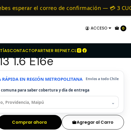
issan
Kit Embrague Para Nissan V16 B13 1.6 E16e
mo de 24 hrs hábiles.
esperar el correo de confirmación — 💳 3 CUOTA
 y Alternativos 🚚 Envíos diariamente a todo Chi
ACCESO
0
mbrague Para Nissan
TÍAS
CONTACTO
PARTNER REPNET.CL
13 1.6 E16e
A RÁPIDA EN REGIÓN METROPOLITANA
Envíos a todo Chile
u comuna para saber cobertura y día de entrega
⌄
Comprar ahora
Agregar al Carro