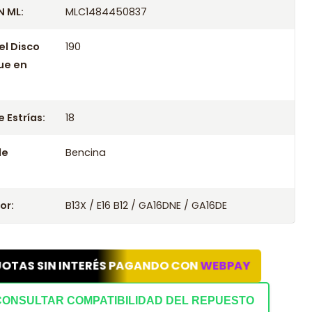
 ML:
MLC1484450837
el Disco
190
ue en
 Estrías:
18
le
Bencina
or:
B13X / E16 B12 / GA16DNE / GA16DE
UOTAS SIN INTERÉS PAGANDO CON
WEBPAY
CONSULTAR COMPATIBILIDAD DEL REPUESTO