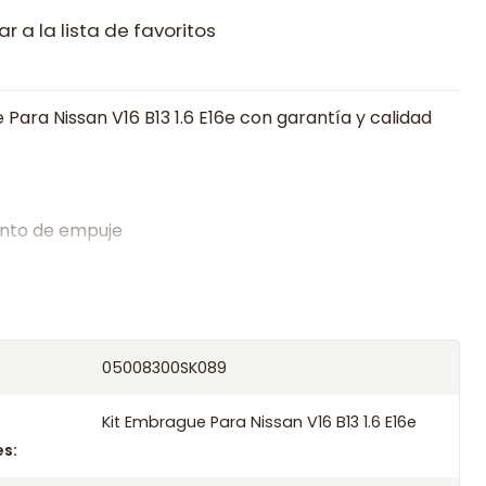
r a la lista de favoritos
Para Nissan V16 B13 1.6 E16e con garantía y calidad
nto de empuje
alistas en embragues desde 2019, ofreciendo precios
oría experta.
os el producto con transportista en un máximo de
05008300SK089
s o retira gratis en tienda previo correo de
.
Kit Embrague Para Nissan V16 B13 1.6 E16e
s: