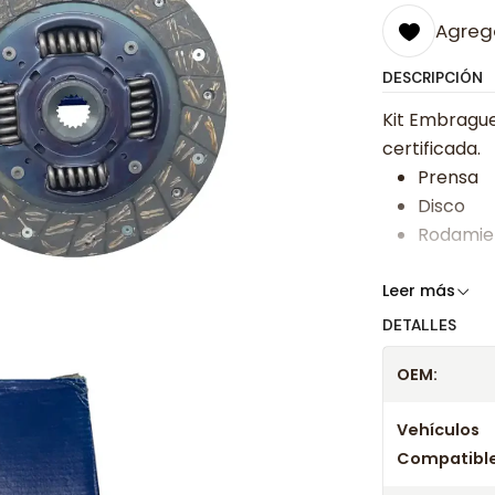
Agrega
DESCRIPCIÓN
Kit Embrague 
certificada.
Prensa
Disco
Rodamie
Somos especi
Leer más
bajos y ases
DETALLES
Despacharem
OEM:
24 hrs hábile
confirmación
Vehículos
Compatible