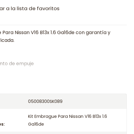
r a la lista de favoritos
 Para Nissan V16 B13x 1.6 Ga16de con garantía y
ficada.
nto de empuje
alistas en embragues desde 2019, ofreciendo precios
oría experta.
os el producto con transportista en un máximo de
05008300SK089
s o retira gratis en tienda previo correo de
.
Kit Embrague Para Nissan V16 B13x 1.6
s:
Ga16de