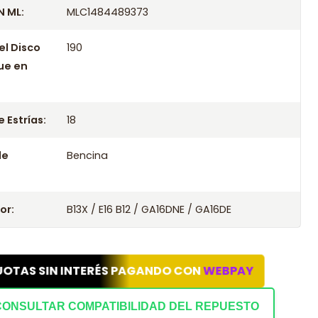
 ML:
MLC1484489373
el Disco
190
ue en
 Estrías:
18
le
Bencina
or:
B13X / E16 B12 / GA16DNE / GA16DE
UOTAS SIN INTERÉS PAGANDO CON
WEBPAY
CONSULTAR COMPATIBILIDAD DEL REPUESTO