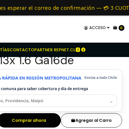
san
Kit Embrague Para Nissan V16 B13x 1.6 Ga16de
mo de 24 hrs hábiles.
perar el correo de confirmación — 💳 3 CUOTAS 
 Alternativos 🚚 Envíos diariamente a todo Chil
ACCESO
0
mbrague Para Nissan
TÍAS
CONTACTO
PARTNER REPNET.CL
13x 1.6 Ga16de
A RÁPIDA EN REGIÓN METROPOLITANA
Envíos a todo Chile
u comuna para saber cobertura y día de entrega
⌄
Comprar ahora
Agregar al Carro