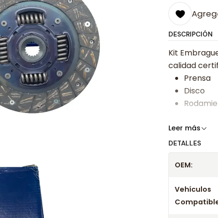
Agrega
DESCRIPCIÓN
Kit Embrague
calidad certi
Prensa
Disco
Rodamie
Somos especi
Leer más
bajos y ases
DETALLES
Despacharem
OEM:
24 hrs hábile
confirmación
Vehículos
Compatible