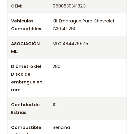
Despacharemos el producto con transportista en
OEM:
0500830SK182C
un máximo de 24 hrs hábiles o retira gratis en
tienda previo correo de confirmación.
Vehículos
Kit Embrague Para Chevrolet
Compatibles:
C30 4.1 250
ASOCIACIÓN
MLC1484476575
ML:
Diámetro del
280
Disco de
embrague en
mm:
Cantidad de
10
Estrías:
Combustible
Bencina