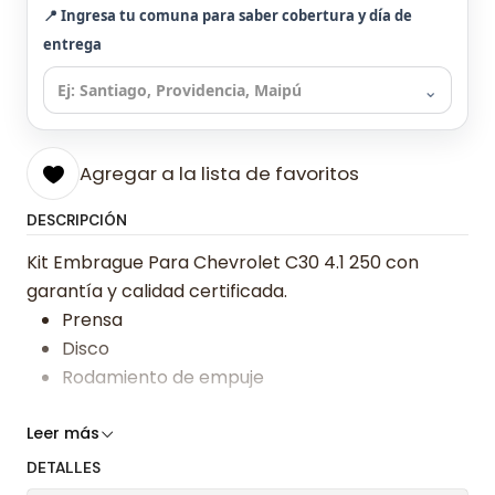
📍 Ingresa tu comuna para saber cobertura y día de
entrega
⌄
Agregar a la lista de favoritos
DESCRIPCIÓN
Kit Embrague Para Chevrolet C30 4.1 250 con
garantía y calidad certificada.
Prensa
Disco
Rodamiento de empuje
Somos especialistas en embragues desde 2019,
Leer más
ofreciendo precios bajos y asesoría experta.
DETALLES