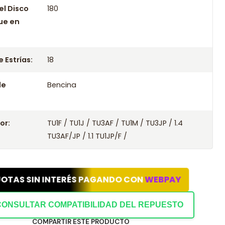
el Disco
180
ue en
 Estrías:
18
le
Bencina
or:
TU1F / TU1J / TU3AF / TU1M / TU3JP / 1.4
TU3AF/JP / 1.1 TU1JP/F /
UOTAS SIN INTERÉS PAGANDO CON
WEBPAY
CONSULTAR COMPATIBILIDAD DEL REPUESTO
COMPARTIR ESTE PRODUCTO