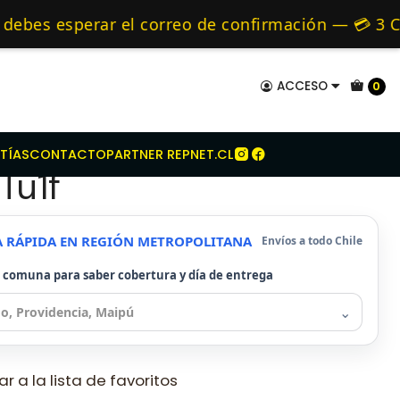
Citroen
Kit Embrague Para Citroen Ax 1.1 Tu1f
mo de 24 hrs hábiles.
es esperar el correo de confirmación — 💳 3 CUO
s y Alternativos 🚚 Envíos diariamente a todo C
ACCESO
0
mbrague Para Citroen
TÍAS
CONTACTO
PARTNER REPNET.CL
 Tu1f
A RÁPIDA EN REGIÓN METROPOLITANA
Envíos a todo Chile
u comuna para saber cobertura y día de entrega
⌄
r a la lista de favoritos