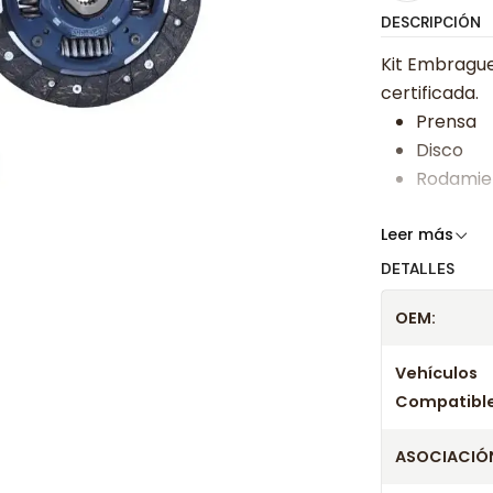
DESCRIPCIÓN
Kit Embrague 
certificada.
Prensa
Disco
Rodamie
Somos especi
Leer más
bajos y ases
DETALLES
Despacharem
OEM:
24 hrs hábile
confirmación
Vehículos
Compatible
ASOCIACIÓN