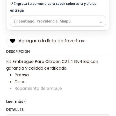
📍 Ingresa tu comuna para saber cobertura y día de
entrega
⌄
Agregar a la lista de favoritos
DESCRIPCIÓN
Kit Embrague Para Citroen C2 1.4 Dv4ted con
garantía y calidad certificada.
Prensa
Disco
Rodamiento de empuje
Somos especialistas en embragues desde 2019,
Leer más
ofreciendo precios bajos y asesoría experta.
DETALLES