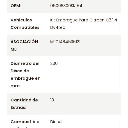
Despacharemos el producto con transportista en
OEM:
05008300SK154
un máximo de 24 hrs hábiles o retira gratis en
tienda previo correo de confirmación.
Vehículos
Kit Embrague Para Citroen C2 1.4
Compatibles:
Dv4ted
ASOCIACIÓN
MLC1484536121
ML:
Diámetro del
200
Disco de
embrague en
mm:
Cantidad de
18
Estrías:
Combustible
Diesel