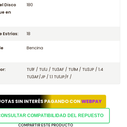
el Disco
180
ue en
 Estrías:
18
le
Bencina
or:
TU1F / TU1J / TU3AF / TU1M / TU3JP / 1.4
TU3AF/JP / 1.1 TU1JP/F /
UOTAS SIN INTERÉS PAGANDO CON
WEBPAY
CONSULTAR COMPATIBILIDAD DEL REPUESTO
COMPARTIR ESTE PRODUCTO