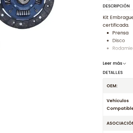
DESCRIPCIÓN
Kit Embrague
certificada.
Prensa
Disco
Rodamie
Somos especi
Leer más
bajos y ases
DETALLES
Despacharem
OEM:
24 hrs hábile
confirmación
Vehículos
Compatible
ASOCIACIÓN