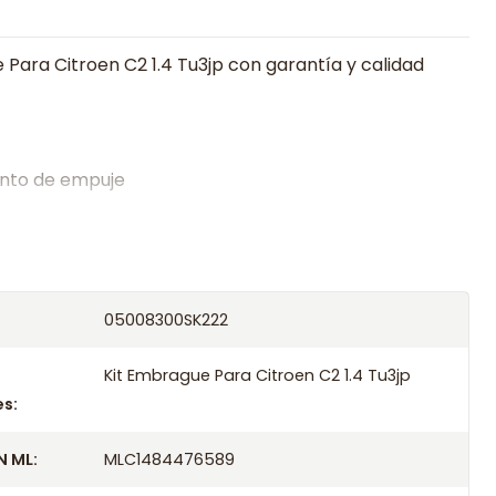
 Para Citroen C2 1.4 Tu3jp con garantía y calidad
nto de empuje
alistas en embragues desde 2019, ofreciendo precios
oría experta.
os el producto con transportista en un máximo de
05008300SK222
s o retira gratis en tienda previo correo de
.
Kit Embrague Para Citroen C2 1.4 Tu3jp
s:
 ML:
MLC1484476589