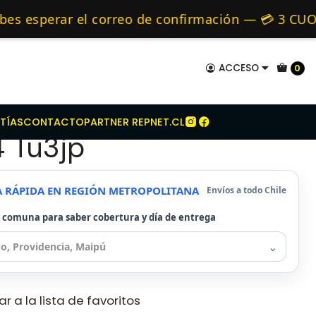
itroen
Kit Embrague Para Citroen C2 1.4 Tu3jp
mo de 24 hrs hábiles.
 esperar el correo de confirmación — 💳 3 CUOT
 y Alternativos 🚚 Envíos diariamente a todo Ch
ACCESO
0
mbrague Para Citroen
TÍAS
CONTACTO
PARTNER REPNET.CL
4 Tu3jp
A RÁPIDA EN REGIÓN METROPOLITANA
Envíos a todo Chile
u comuna para saber cobertura y día de entrega
⌄
r a la lista de favoritos