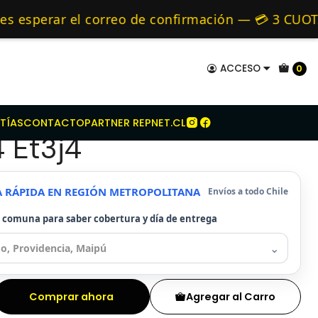
itroen
Kit Embrague Para Citroen C3 1.4 Et3j4
mo de 24 hrs hábiles.
esperar el correo de confirmación — 💳 3 CUOTAS
y Alternativos 🚚 Envíos diariamente a todo Chi
ACCESO
0
mbrague Para Citroen
TÍAS
CONTACTO
PARTNER REPNET.CL
4 Et3j4
A RÁPIDA EN REGIÓN METROPOLITANA
Envíos a todo Chile
u comuna para saber cobertura y día de entrega
⌄
Comprar ahora
Agregar al Carro