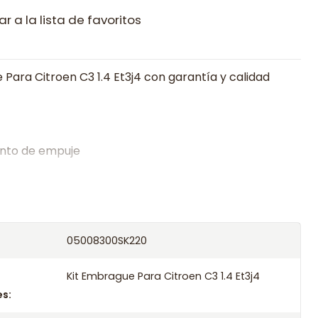
r a la lista de favoritos
 Para Citroen C3 1.4 Et3j4 con garantía y calidad
nto de empuje
alistas en embragues desde 2019, ofreciendo precios
oría experta.
os el producto con transportista en un máximo de
05008300SK220
s o retira gratis en tienda previo correo de
.
Kit Embrague Para Citroen C3 1.4 Et3j4
s: