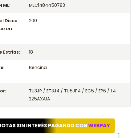
 ML:
MLC1484450783
el Disco
200
ue en
 Estrías:
18
le
Bencina
or:
TU3JP / ET3J4 / TU5JP4 / EC5 / EP6 / 1.4
225AXA1A
UOTAS SIN INTERÉS PAGANDO CON
WEBPAY