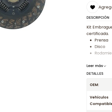
Agrega
DESCRIPCIÓN
Kit Embrague
certificada.
Prensa
Disco
Rodamie
Somos especi
Leer más
bajos y ases
DETALLES
Despacharem
OEM:
24 hrs hábile
confirmación
Vehículos
Compatible