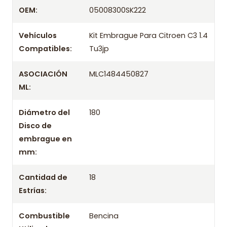
Despacharemos el producto con transportista en
OEM:
05008300SK222
un máximo de 24 hrs hábiles o retira gratis en
tienda previo correo de confirmación.
Vehículos
Kit Embrague Para Citroen C3 1.4
Compatibles:
Tu3jp
ASOCIACIÓN
MLC1484450827
ML:
Diámetro del
180
Disco de
embrague en
mm:
Cantidad de
18
Estrías:
Combustible
Bencina