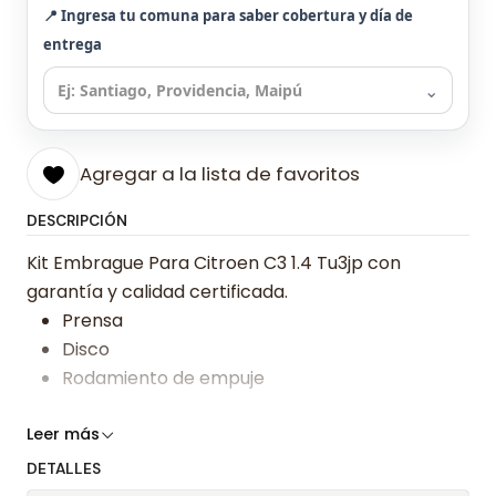
📍 Ingresa tu comuna para saber cobertura y día de
entrega
⌄
Agregar a la lista de favoritos
DESCRIPCIÓN
Kit Embrague Para Citroen C3 1.4 Tu3jp con
garantía y calidad certificada.
Prensa
Disco
Rodamiento de empuje
Somos especialistas en embragues desde 2019,
Leer más
ofreciendo precios bajos y asesoría experta.
DETALLES