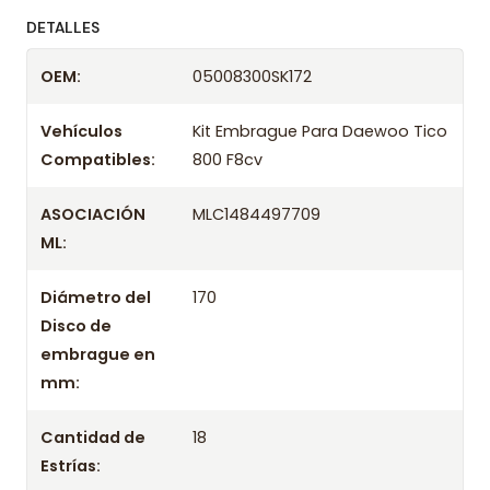
ofreciendo precios bajos y asesoría experta.
DETALLES
Despacharemos el producto con transportista en
OEM:
05008300SK172
un máximo de 24 hrs hábiles o retira gratis en
tienda previo correo de confirmación.
Vehículos
Kit Embrague Para Daewoo Tico
Compatibles:
800 F8cv
ASOCIACIÓN
MLC1484497709
ML:
Diámetro del
170
Disco de
embrague en
mm:
Cantidad de
18
Estrías: