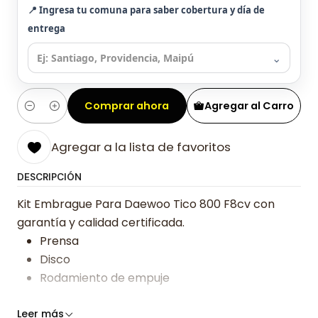
📍 Ingresa tu comuna para saber cobertura y día de
entrega
⌄
Comprar ahora
Agregar al Carro
Cantidad
Agregar a la lista de favoritos
DESCRIPCIÓN
Kit Embrague Para Daewoo Tico 800 F8cv con
garantía y calidad certificada.
Prensa
Disco
Rodamiento de empuje
Somos especialistas en embragues desde 2019,
Leer más