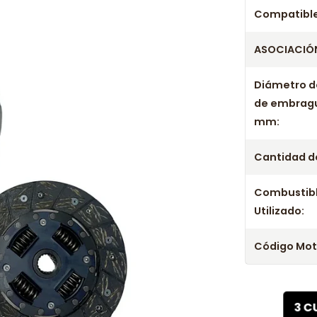
Años c
Compatible
ASOCIACIÓN
Kit Embragu
Kit Embragu
Diámetro d
Kit Embragu
de embrag
Kit Embragu
mm:
Kit Embragu
Cantidad de
Combustib
Utilizado:
Código Mot
3 C