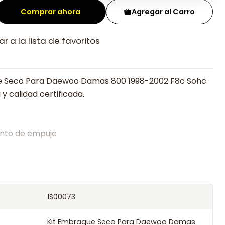
Comprar ahora
Agregar al Carro
r a la lista de favoritos
e Seco Para Daewoo Damas 800 1998-2002 F8c Sohc
y calidad certificada.
nto de empuje
alistas en embragues desde 2019, ofreciendo precios
oría experta.
os el producto con transportista en un máximo de
1S00073
s o retira gratis en tienda previo correo de
.
Kit Embrague Seco Para Daewoo Damas