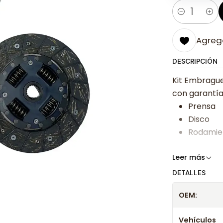
Cantidad
Agrega
DESCRIPCIÓN
Kit Embragu
con garantía 
Prensa
Disco
Rodamie
Somos especi
Leer más
bajos y ases
DETALLES
Despacharem
OEM:
24 hrs hábile
confirmación
Vehículos