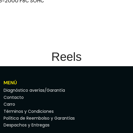
96-2000 F8C SOHC
Reels
MENÚ
Diagnóstico averías/Garantía
Contacto
Carro
Términos y Condiciones
Política de Reembolso y Garantías
Despachos y Entregas