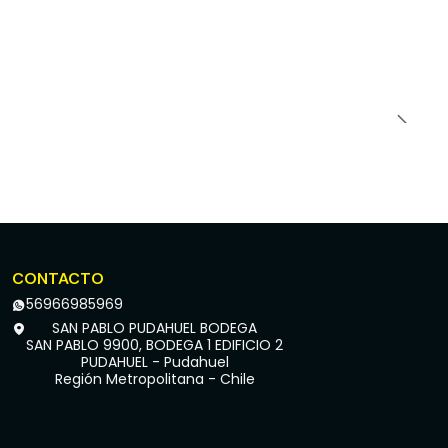
CONTACTO
56966985969
SAN PABLO PUDAHUEL BODEGA
SAN PABLO 9900, BODEGA 1 EDIFICIO 2
PUDAHUEL - Pudahuel
Región Metropolitana - Chile