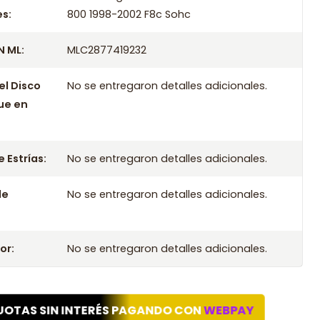
ompatibles
s:
800 1998-2002 F8c Sohc
 ML:
MLC2877419232
e Seco Para Daewoo Damas 800 1998 F8c Sohc
e Seco Para Daewoo Damas 800 1999 F8c Sohc
el Disco
No se entregaron detalles adicionales.
e Seco Para Daewoo Damas 800 2000 F8c Sohc
ue en
e Seco Para Daewoo Damas 800 2001 F8c Sohc
e Seco Para Daewoo Damas 800 2002 F8c Sohc
 Estrías:
No se entregaron detalles adicionales.
le
No se entregaron detalles adicionales.
or:
No se entregaron detalles adicionales.
UOTAS SIN INTERÉS PAGANDO CON
WEBPAY