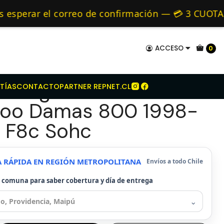
Embragues para Daewoo
mo de 24 hrs hábiles.
erar el correo de confirmación — 💳 3 CUOTAS SI
c
Alternativos 🚚 Envíos diariamente a todo Chile
ACCESO
0
mbrague Seco Para
TÍAS
CONTACTO
PARTNER REPNET.CL
oo Damas 800 1998-
 F8c Sohc
A RÁPIDA EN REGIÓN METROPOLITANA
Envíos a todo Chile
u comuna para saber cobertura y día de entrega
⌄