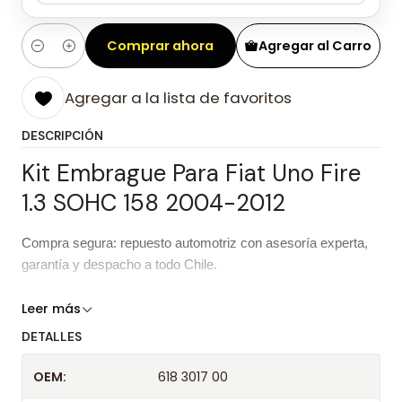
Comprar ahora
Agregar al Carro
Cantidad
Agregar a la lista de favoritos
DESCRIPCIÓN
Kit Embrague Para Fiat Uno Fire
1.3 SOHC 158 2004-2012
Compra segura: repuesto automotriz con asesoría experta,
garantía y despacho a todo Chile.
Características del repuesto
Leer más
DETALLES
Kit Embrague Para Fiat Uno Fire 1.3
Producto
SOHC 158 2004-2012
OEM:
618 3017 00