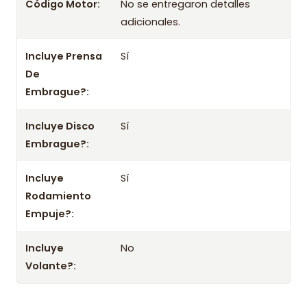
Código Motor:
No se entregaron detalles
adicionales.
2004 2005 2006 2007 2008 2009 2010 2011 2012
46476073 46476074 46743407 46810284
Incluye Prensa
Sí
Información importante
De
Embrague?:
- Mejora el rendimiento y la confiabilidad con este kit.
- No olvides consultar la aplicación con tu chasis o datos del
Incluye Disco
Sí
vehículo.
Embrague?:
Incluye
Sí
Rodamiento
Empuje?:
Incluye
No
Volante?: