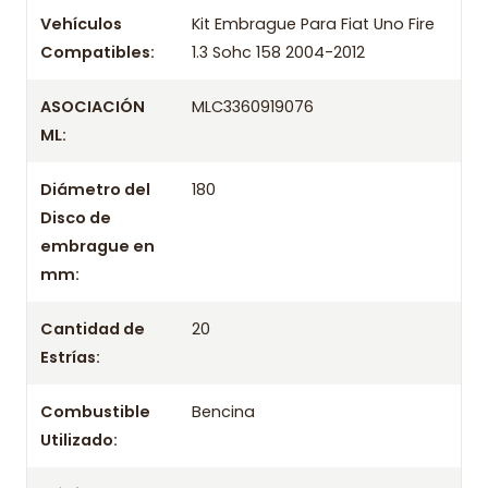
Marca
LuK
Vehículos
Kit Embrague Para Fiat Uno Fire
Compatibles:
1.3 Sohc 158 2004-2012
OEM
/ Códigos equivalentes
ASOCIACIÓN
MLC3360919076
Información técnica
ML:
Producto
Diámetro del
180
Información de compra
Disco de
embrague en
Entrega el mismo día en comunas aplicables de Santiago si
mm:
compras antes de las 10:30 de lunes a viernes. Realizamos
despachos a todo Chile.
Cantidad de
20
Incluye
Estrías:
- Prensa
Combustible
Bencina
- Disco
Utilizado:
- Rodamiento / Collarín
Aplicación por años