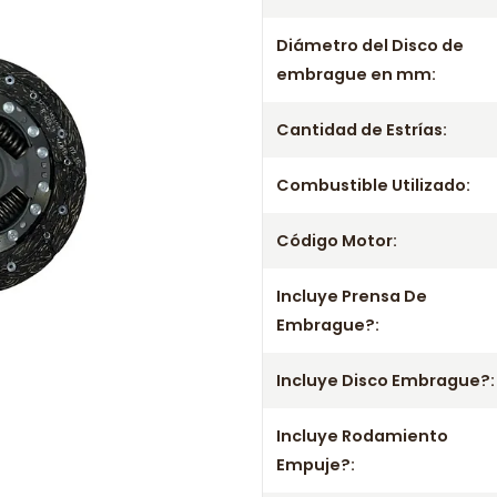
Información de com
Diámetro del Disco de
embrague en mm:
Entrega el mismo día en comunas
a viernes. Realizamos despachos
Cantidad de Estrías:
Incluye
- Prensa
Combustible Utilizado:
- Disco
Código Motor:
- Rodamiento / Collarín
Aplicación por años
Incluye Prensa De
Embrague?:
2010 2011 2012 2013 2014 2015
46476073 46476074 46743407 
Incluye Disco Embrague?:
Información importante
Incluye Rodamiento
- Mejora el rendimiento y la confi
Empuje?:
- No olvides consultar la aplicac