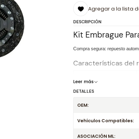
Agregar a la lista d
DESCRIPCIÓN
Kit Embrague Par
Compra segura: repuesto automot
Características del
Producto
Leer más
DETALLES
Marca
OEM:
OEM
Vehículos Compatibles:
Información técnica
Producto
ASOCIACIÓN ML: