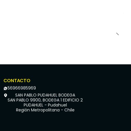
CONTACTO
56966985969
SAN PABLO PUDAHUEL BODEGA
SAN PABLO 9900, BODEGA 1 EDIFICIO 2
PUDAHUEL - Pudahuel
Región Metropolitana - Chile