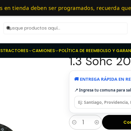
rices
Repuestos de transmisión
Kit de Embragues
Kit Embrag
as 10 AM de Lunes a Viernes y entregaremos al transporte en un máxi
n tienda deben ser programados, recuerda que de
pecialistas en embragues — 🔧 Repuestos Original
|
Kit Embragu
AS
TRACTORES
CAMIONES
POLÍTICA DE REEMBOLSO Y GARAN
1.3 Sohc 2
🚚 ENTREGA RÁPIDA EN 
📍 Ingresa tu comuna para sa
Co
Cantidad