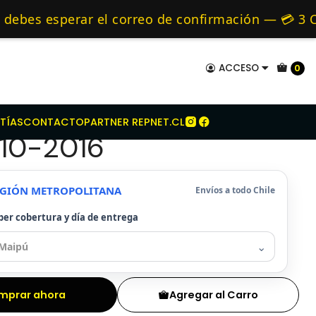
ue Para Fiat Uno Fire 1.3 Sohc 2010-2016
mo de 24 hrs hábiles.
bes esperar el correo de confirmación — 💳 3 CU
es y Alternativos 🚚 Envíos diariamente a todo 
ACCESO
0
e Para Fiat Uno Fire
TÍAS
CONTACTO
PARTNER REPNET.CL
010-2016
REGIÓN METROPOLITANA
Envíos a todo Chile
ber cobertura y día de entrega
⌄
mprar ahora
Agregar al Carro