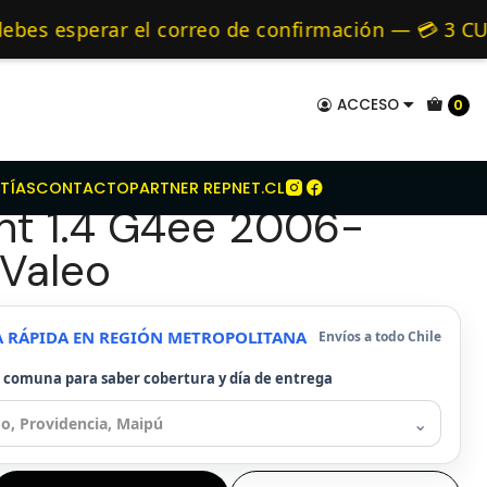
t Embrague Para Hyundai Accent 1.4 G4ee 2006-2010 Valeo
mo de 24 hrs hábiles.
 esperar el correo de confirmación — 💳 3 CUOT
 y Alternativos 🚚 Envíos diariamente a todo Ch
ACCESO
0
mbrague Para Hyundai
TÍAS
CONTACTO
PARTNER REPNET.CL
nt 1.4 G4ee 2006-
Valeo
A RÁPIDA EN REGIÓN METROPOLITANA
Envíos a todo Chile
u comuna para saber cobertura y día de entrega
⌄