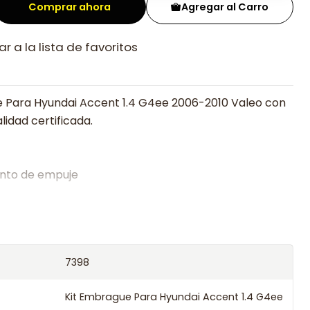
Comprar ahora
Agregar al Carro
r a la lista de favoritos
 Para Hyundai Accent 1.4 G4ee 2006-2010 Valeo con
lidad certificada.
nto de empuje
alistas en embragues desde 2019, ofreciendo precios
oría experta.
os el producto con transportista en un máximo de
7398
s o retira gratis en tienda previo correo de
.
Kit Embrague Para Hyundai Accent 1.4 G4ee