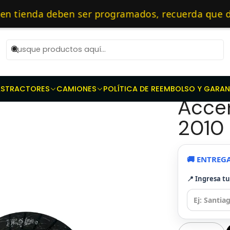
de transmisión
Kit de Embragues
Embragues para Hyundai
Ki
as 10 AM de Lunes a Viernes y entregaremos al transporte en un máxi
ienda deben ser programados, recuerda que debes
cialistas en embragues — 🔧 Repuestos Originales
|
Kit E
AS
TRACTORES
CAMIONES
POLÍTICA DE REEMBOLSO Y GARAN
Acce
2010 
🚚 ENTREG
📍 Ingresa t