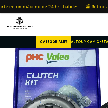
Inicio
Repuestos para vehículos automotrices
Repuestos 
Compra antes de l
 un máximo de 24 hrs hábiles — 🏬 Retiros en t
 cuotas sin interés con Webpay — 🛠️ Somos espe
CATEGORÍAS
AUTOS Y CAMIONET