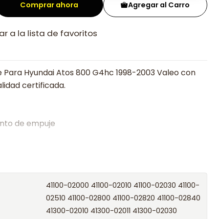
Comprar ahora
Agregar al Carro
r a la lista de favoritos
e Para Hyundai Atos 800 G4hc 1998-2003 Valeo con
lidad certificada.
nto de empuje
alistas en embragues desde 2019, ofreciendo precios
oría experta.
os el producto con transportista en un máximo de
41100-02000 41100-02010 41100-02030 41100-
s o retira gratis en tienda previo correo de
02510 41100-02800 41100-02820 41100-02840
.
41300-02010 41300-02011 41300-02030