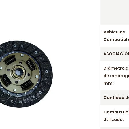
Años c
Kit Embragu
Kit Embrague
Vehículos
Kit Embragu
Compatible
Kit Embragu
Kit Embragu
ASOCIACIÓN
Kit Embragu
Diámetro d
de embrag
mm:
Cantidad de
Combustib
Utilizado: