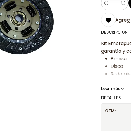
Cantidad
Agrega
DESCRIPCIÓN
Kit Embragu
garantía y ca
Prensa
Disco
Rodamie
Somos especi
Leer más
bajos y ases
DETALLES
Despacharem
OEM:
24 hrs hábile
confirmación