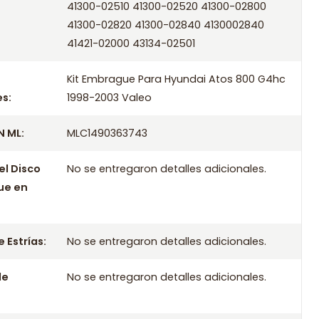
ompatibles
41300-02510 41300-02520 41300-02800
41300-02820 41300-02840 4130002840
e Para Hyundai Atos 800 G4hc 1998 Valeo
41421-02000 43134-02501
 Para Hyundai Atos 800 G4hc 1999 Valeo
Kit Embrague Para Hyundai Atos 800 G4hc
e Para Hyundai Atos 800 G4hc 2000 Valeo
s:
1998-2003 Valeo
e Para Hyundai Atos 800 G4hc 2001 Valeo
e Para Hyundai Atos 800 G4hc 2002 Valeo
 ML:
MLC1490363743
e Para Hyundai Atos 800 G4hc 2003 Valeo
el Disco
No se entregaron detalles adicionales.
ue en
 Estrías:
No se entregaron detalles adicionales.
le
No se entregaron detalles adicionales.