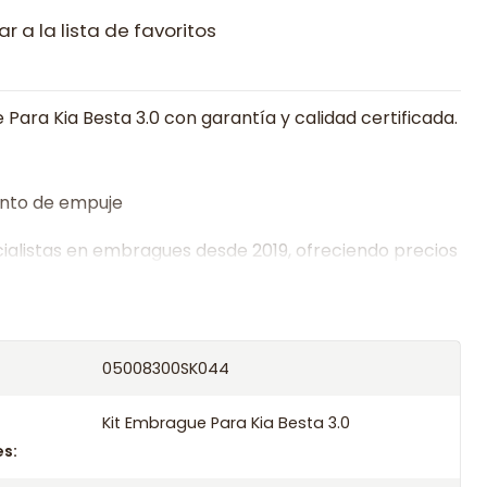
r a la lista de favoritos
Para Kia Besta 3.0 con garantía y calidad certificada.
nto de empuje
alistas en embragues desde 2019, ofreciendo precios
oría experta.
os el producto con transportista en un máximo de
s o retira gratis en tienda previo correo de
05008300SK044
.
Kit Embrague Para Kia Besta 3.0
s: