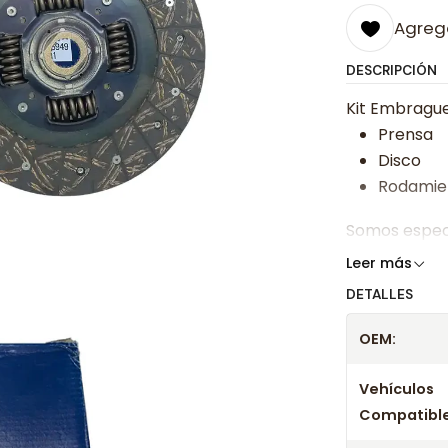
Agrega
DESCRIPCIÓN
Kit Embrague 
Prensa
Disco
Rodamie
Somos especi
bajos y ases
Leer más
DETALLES
Despacharem
24 hrs hábile
OEM:
confirmación
Vehículos
Compatible