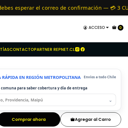
ara Kia
Kit Embrague Para Kia Besta 3.0
mo de 24 hrs hábiles.
s esperar el correo de confirmación — 💳 3 CUOT
 y Alternativos 🚚 Envíos diariamente a todo Ch
ACCESO
0
mbrague Para Kia Besta
TÍAS
CONTACTO
PARTNER REPNET.CL
A RÁPIDA EN REGIÓN METROPOLITANA
Envíos a todo Chile
u comuna para saber cobertura y día de entrega
⌄
Comprar ahora
Agregar al Carro