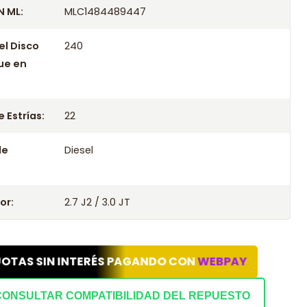
 ML:
MLC1484489447
el Disco
240
ue en
 Estrías:
22
le
Diesel
or:
2.7 J2 / 3.0 JT
UOTAS SIN INTERÉS PAGANDO CON
WEBPAY
CONSULTAR COMPATIBILIDAD DEL REPUESTO