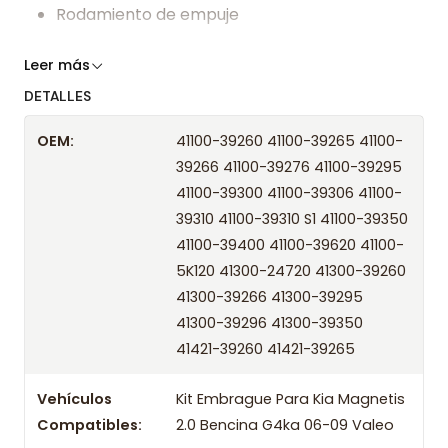
Rodamiento de empuje
Somos especialistas en embragues desde 2019,
Leer más
ofreciendo precios bajos y asesoría experta.
DETALLES
Despacharemos el producto con transportista en
OEM:
41100-39260 41100-39265 41100-
un máximo de 24 hrs hábiles o retira gratis en
39266 41100-39276 41100-39295
tienda previo correo de confirmación.
41100-39300 41100-39306 41100-
Años compatibles
39310 41100-39310 S1 41100-39350
41100-39400 41100-39620 41100-
Kit Embrague Para Kia Magnetis 2.0 Bencina G4ka
5K120 41300-24720 41300-39260
2006 Valeo
41300-39266 41300-39295
Kit Embrague Para Kia Magnetis 2.0 Bencina G4ka
41300-39296 41300-39350
2007 Valeo
41421-39260 41421-39265
Kit Embrague Para Kia Magnetis 2.0 Bencina G4ka
2008 Valeo
Vehículos
Kit Embrague Para Kia Magnetis
Kit Embrague Para Kia Magnetis 2.0 Bencina G4ka
Compatibles:
2.0 Bencina G4ka 06-09 Valeo
2009 Valeo