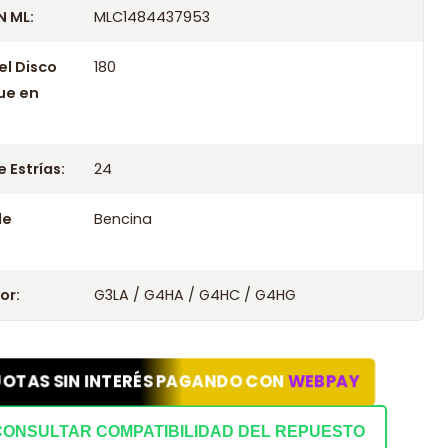
 ML:
MLC1484437953
el Disco
180
ue en
 Estrías:
24
le
Bencina
or:
G3LA / G4HA / G4HC / G4HG
UOTAS SIN INTERÉS PAGANDO CON
WEBPAY
CONSULTAR COMPATIBILIDAD DEL REPUESTO