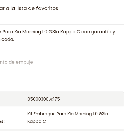
r a la lista de favoritos
 Para Kia Morning 1.0 G3la Kappa C con garantía y
ficada.
nto de empuje
alistas en embragues desde 2019, ofreciendo precios
oría experta.
os el producto con transportista en un máximo de
05008300SK175
s o retira gratis en tienda previo correo de
.
Kit Embrague Para Kia Morning 1.0 G3la
s:
Kappa C