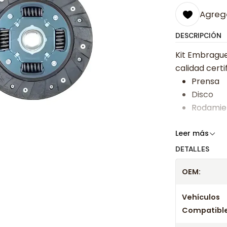
Agrega
DESCRIPCIÓN
Kit Embrague
calidad certi
Prensa
Disco
Rodamie
Somos especi
Leer más
bajos y ases
DETALLES
Despacharem
OEM:
24 hrs hábile
confirmación
Vehículos
Compatible