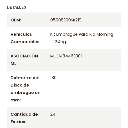
ofreciendo precios bajos y asesoría experta.
DETALLES
Despacharemos el producto con transportista en
OEM:
05008300SK219
un máximo de 24 hrs hábiles o retira gratis en
tienda previo correo de confirmación.
Vehículos
Kit Embrague Para Kia Morning
Compatibles:
1.1 G4hg
ASOCIACIÓN
MLC1484463301
ML:
Diámetro del
180
Disco de
embrague en
mm:
Cantidad de
24
Estrías: