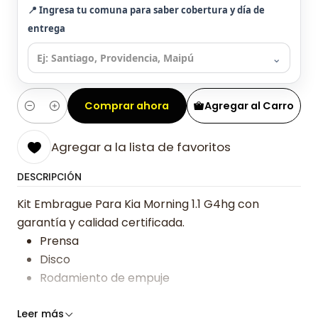
📍 Ingresa tu comuna para saber cobertura y día de
entrega
⌄
Comprar ahora
Agregar al Carro
Cantidad
Agregar a la lista de favoritos
DESCRIPCIÓN
Kit Embrague Para Kia Morning 1.1 G4hg con
garantía y calidad certificada.
Prensa
Disco
Rodamiento de empuje
Somos especialistas en embragues desde 2019,
Leer más