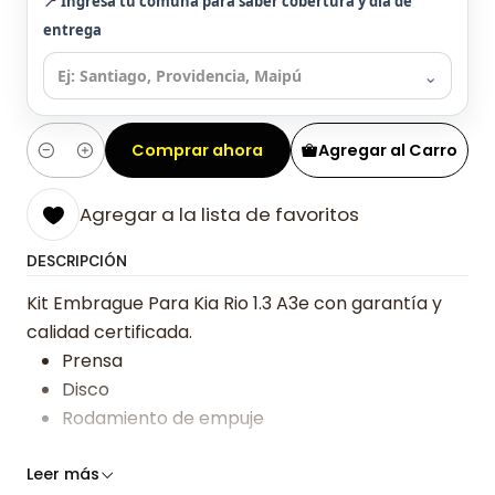
📍 Ingresa tu comuna para saber cobertura y día de
entrega
⌄
Comprar ahora
Agregar al Carro
Cantidad
Agregar a la lista de favoritos
DESCRIPCIÓN
Kit Embrague Para Kia Rio 1.3 A3e con garantía y
calidad certificada.
Prensa
Disco
Rodamiento de empuje
Somos especialistas en embragues desde 2019,
Leer más