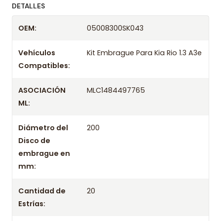
ofreciendo precios bajos y asesoría experta.
DETALLES
Despacharemos el producto con transportista en
OEM:
05008300SK043
un máximo de 24 hrs hábiles o retira gratis en
tienda previo correo de confirmación.
Vehículos
Kit Embrague Para Kia Rio 1.3 A3e
Compatibles:
ASOCIACIÓN
MLC1484497765
ML:
Diámetro del
200
Disco de
embrague en
mm:
Cantidad de
20
Estrías: