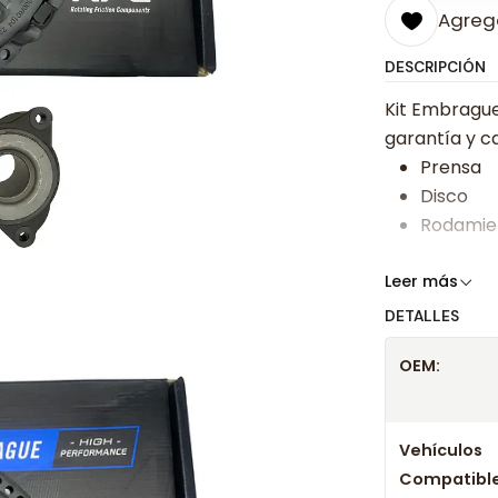
Agrega
DESCRIPCIÓN
Kit Embrague
garantía y ca
Prensa
Disco
Rodamie
Somos especi
Leer más
bajos y ases
DETALLES
Despacharem
OEM:
24 hrs hábile
confirmación
Años c
Vehículos
Compatible