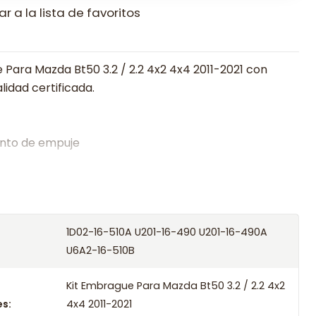
r a la lista de favoritos
 Para Mazda Bt50 3.2 / 2.2 4x2 4x4 2011-2021 con
lidad certificada.
nto de empuje
alistas en embragues desde 2019, ofreciendo precios
oría experta.
os el producto con transportista en un máximo de
1D02-16-510A U201-16-490 U201-16-490A
s o retira gratis en tienda previo correo de
U6A2-16-510B
.
ompatibles
Kit Embrague Para Mazda Bt50 3.2 / 2.2 4x2
s:
4x4 2011-2021