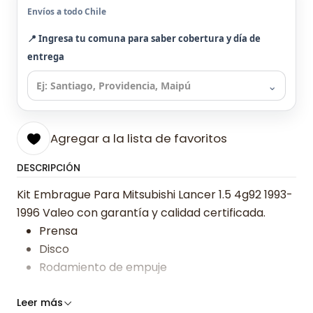
Envíos a todo Chile
📍 Ingresa tu comuna para saber cobertura y día de
entrega
⌄
Agregar a la lista de favoritos
DESCRIPCIÓN
Kit Embrague Para Mitsubishi Lancer 1.5 4g92 1993-
1996 Valeo con garantía y calidad certificada.
Prensa
Disco
Rodamiento de empuje
Somos especialistas en embragues desde 2019,
Leer más