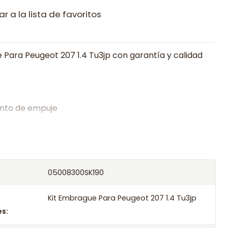
r a la lista de favoritos
 Para Peugeot 207 1.4 Tu3jp con garantía y calidad
nto de empuje
alistas en embragues desde 2019, ofreciendo precios
oría experta.
os el producto con transportista en un máximo de
05008300SK190
s o retira gratis en tienda previo correo de
.
Kit Embrague Para Peugeot 207 1.4 Tu3jp
s: