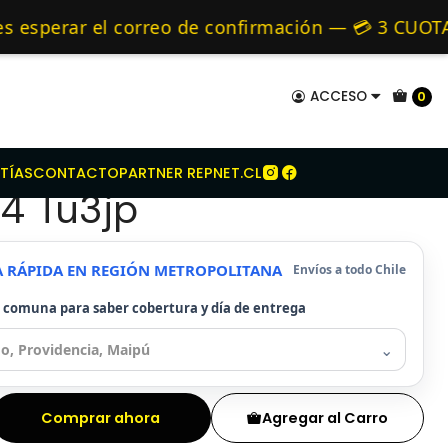
ugeot
Kit Embrague Para Peugeot 207 1.4 Tu3jp
mo de 24 hrs hábiles.
sperar el correo de confirmación — 💳 3 CUOTAS
y Alternativos 🚚 Envíos diariamente a todo Chi
ACCESO
0
mbrague Para Peugeot
TÍAS
CONTACTO
PARTNER REPNET.CL
.4 Tu3jp
A RÁPIDA EN REGIÓN METROPOLITANA
Envíos a todo Chile
u comuna para saber cobertura y día de entrega
⌄
Comprar ahora
Agregar al Carro