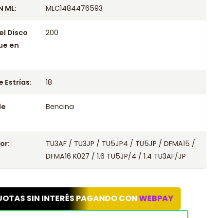
 ML:
MLC1484476593
el Disco
200
ue en
 Estrías:
18
le
Bencina
or:
TU3AF / TU3JP / TU5JP4 / TU5JP / DFMA15 /
DFMA16 K027 / 1.6 TU5JP/4 / 1.4 TU3AF/JP
UOTAS SIN INTERÉS PAGANDO CON
WEBPAY