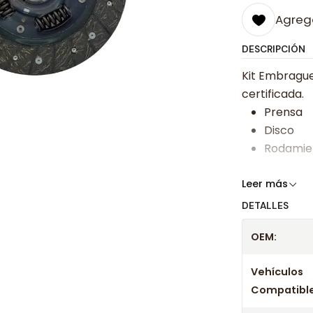
Agrega
DESCRIPCIÓN
Kit Embrague
certificada.
Prensa
Disco
Rodamie
Somos especi
Leer más
bajos y ases
DETALLES
Despacharem
OEM:
24 hrs hábile
confirmación
Vehículos
Compatible