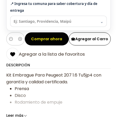
📍 Ingresa tu comuna para saber cobertura y día de
entrega
⌄
Comprar ahora
Agregar al Carro
Cantidad
Agregar a la lista de favoritos
DESCRIPCIÓN
Kit Embrague Para Peugeot 207 1.6 Tu5jp4 con
garantía y calidad certificada.
Prensa
Disco
Rodamiento de empuje
Somos especialistas en embragues desde 2019,
Leer más