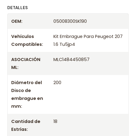
ofreciendo precios bajos y asesoría experta.
DETALLES
Despacharemos el producto con transportista en
OEM:
05008300SK190
un máximo de 24 hrs hábiles o retira gratis en
tienda previo correo de confirmación.
Vehículos
Kit Embrague Para Peugeot 207
Compatibles:
1.6 Tu5jp4
ASOCIACIÓN
MLC1484450857
ML:
Diámetro del
200
Disco de
embrague en
mm:
Cantidad de
18
Estrías: