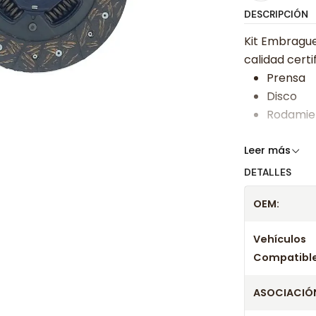
DESCRIPCIÓN
Kit Embrague
calidad certi
Prensa
Disco
Rodamie
Somos especi
Leer más
bajos y ases
DETALLES
Despacharem
OEM:
24 hrs hábile
confirmación
Vehículos
Compatible
ASOCIACIÓN