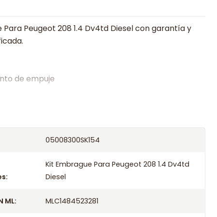
 Para Peugeot 208 1.4 Dv4td Diesel con garantía y
ficada.
nto de empuje
alistas en embragues desde 2019, ofreciendo precios
oría experta.
os el producto con transportista en un máximo de
05008300SK154
s o retira gratis en tienda previo correo de
.
Kit Embrague Para Peugeot 208 1.4 Dv4td
s:
Diesel
 ML:
MLC1484523281