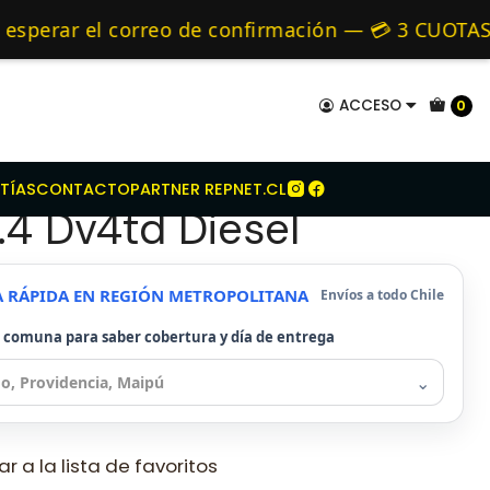
ot
Kit Embrague Para Peugeot 208 1.4 Dv4td Diesel
mo de 24 hrs hábiles.
perar el correo de confirmación — 💳 3 CUOTAS S
 Alternativos 🚚 Envíos diariamente a todo Chil
ACCESO
0
mbrague Para Peugeot
TÍAS
CONTACTO
PARTNER REPNET.CL
.4 Dv4td Diesel
A RÁPIDA EN REGIÓN METROPOLITANA
Envíos a todo Chile
u comuna para saber cobertura y día de entrega
⌄
r a la lista de favoritos