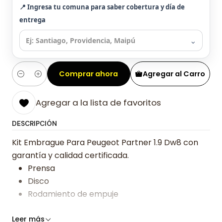
📍 Ingresa tu comuna para saber cobertura y día de
entrega
⌄
Comprar ahora
Agregar al Carro
Cantidad
Agregar a la lista de favoritos
DESCRIPCIÓN
Kit Embrague Para Peugeot Partner 1.9 Dw8 con
garantía y calidad certificada.
Prensa
Disco
Rodamiento de empuje
Somos especialistas en embragues desde 2019,
Leer más