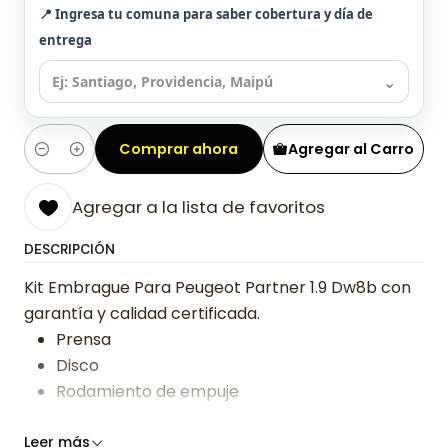
📍 Ingresa tu comuna para saber cobertura y día de
entrega
⌄
Comprar ahora
Agregar al Carro
Cantidad
Agregar a la lista de favoritos
DESCRIPCIÓN
Kit Embrague Para Peugeot Partner 1.9 Dw8b con
garantía y calidad certificada.
Prensa
Disco
Rodamiento de empuje
Somos especialistas en embragues desde 2019,
Leer más