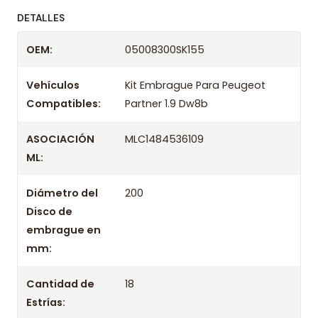
ofreciendo precios bajos y asesoría experta.
DETALLES
Despacharemos el producto con transportista en
OEM:
05008300SK155
un máximo de 24 hrs hábiles o retira gratis en
tienda previo correo de confirmación.
Vehículos
Kit Embrague Para Peugeot
Compatibles:
Partner 1.9 Dw8b
ASOCIACIÓN
MLC1484536109
ML:
Diámetro del
200
Disco de
embrague en
mm:
Cantidad de
18
Estrías: