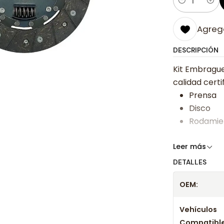
Cantidad
Agrega
DESCRIPCIÓN
Kit Embrague
calidad certi
Prensa
Disco
Rodamie
Somos especi
Leer más
bajos y ases
DETALLES
Despacharem
OEM:
24 hrs hábile
confirmación
Vehículos
Compatible