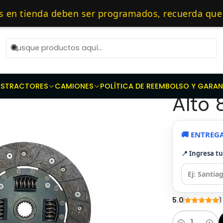
puestos de transmisión
Kit de Embragues
Embragues para Suz
as 10 AM de Lunes a Viernes y entregaremos al transporte en un máxi
 tienda deben ser programados, recuerda que deb
ecialistas en embragues — 🔧 Repuestos Originale
|
Kit E
AS
TRACTORES
CAMIONES
POLÍTICA DE REEMBOLSO Y GARAN
Alto
🚚 ENTREG
📍 Ingresa t
5.0