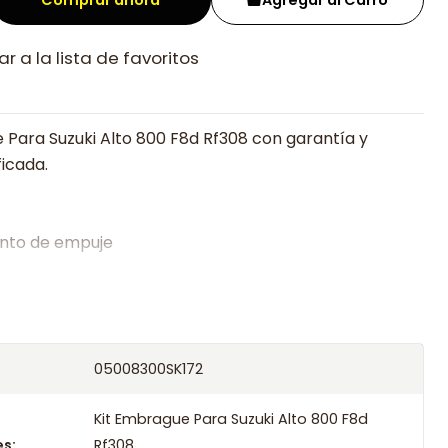
Comprar ahora
Agregar al Carro
r a la lista de favoritos
 Para Suzuki Alto 800 F8d Rf308 con garantía y
ficada.
nto de empuje
alistas en embragues desde 2019, ofreciendo precios
oría experta.
os el producto con transportista en un máximo de
05008300SK172
s o retira gratis en tienda previo correo de
.
Kit Embrague Para Suzuki Alto 800 F8d
s:
Rf308