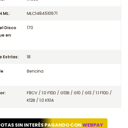
 ML:
MLC1484510671
el Disco
170
ue en
 Estrías:
18
le
Bencina
or:
F8CV / 1.0 F10D / G13B / G10 / G13 / 1.1 F10D /
K12B / 1.0 K10A
UOTAS SIN INTERÉS PAGANDO CON
WEBPAY