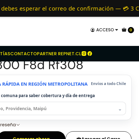
uki
Kit Embrague Para Suzuki Alto 800 F8d Rf308
mo de 24 hrs hábiles.
es esperar el correo de confirmación — 💳 3 CUO
s y Alternativos 🚚 Envíos diariamente a todo C
ACCESO
0
mbrague Para Suzuki
TÍAS
CONTACTO
PARTNER REPNET.CL
 800 F8d Rf308
A RÁPIDA EN REGIÓN METROPOLITANA
Envíos a todo Chile
u comuna para saber cobertura y día de entrega
⌄
1 reseña