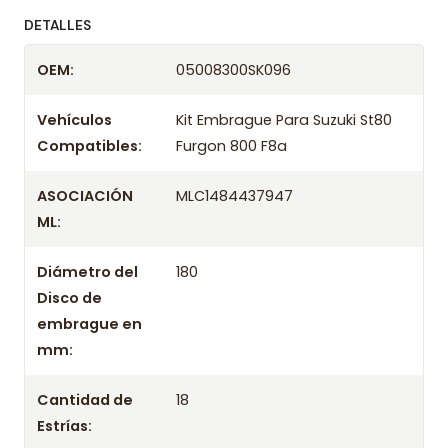
ofreciendo precios bajos y asesoría experta.
DETALLES
Despacharemos el producto con transportista en
OEM:
05008300SK096
un máximo de 24 hrs hábiles o retira gratis en
tienda previo correo de confirmación.
Vehículos
Kit Embrague Para Suzuki St80
Compatibles:
Furgon 800 F8a
ASOCIACIÓN
MLC1484437947
ML:
Diámetro del
180
Disco de
embrague en
mm:
Cantidad de
18
Estrías: