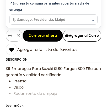
📍 Ingresa tu comuna para saber cobertura y día de
entrega
⌄
Comprar ahora
Agregar al Carro
Cantidad
Agregar a la lista de favoritos
DESCRIPCIÓN
Kit Embrague Para Suzuki St80 Furgon 800 F8a con
garantía y calidad certificada.
Prensa
Disco
Rodamiento de empuje
Somos especialistas en embragues desde 2019,
Leer más