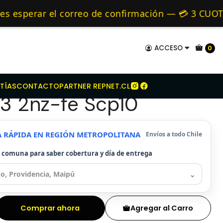
ta
Kit Embrague Para Toyota Vitz 1.3 2nz-fe Scp10
mo de 24 hrs hábiles.
sperar el correo de confirmación — 💳 3 CUOTAS 
y Alternativos 🚚 Envíos diariamente a todo Chil
ACCESO
0
mbrague Para Toyota
TÍAS
CONTACTO
PARTNER REPNET.CL
1.3 2nz-fe Scp10
A RÁPIDA EN REGIÓN METROPOLITANA
Envíos a todo Chile
u comuna para saber cobertura y día de entrega
⌄
Comprar ahora
Agregar al Carro