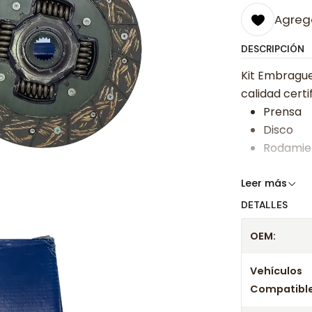
Agrega
DESCRIPCIÓN
Kit Embrague
calidad certi
Prensa
Disco
Rodamie
Somos especi
Leer más
bajos y ases
DETALLES
Despacharem
OEM:
24 hrs hábile
confirmación
Vehículos
Compatible