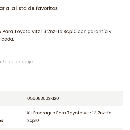
r a la lista de favoritos
 Para Toyota Vitz 1.3 2nz-fe Scp10 con garantía y
ficada.
nto de empuje
alistas en embragues desde 2019, ofreciendo precios
oría experta.
os el producto con transportista en un máximo de
05008300SK120
s o retira gratis en tienda previo correo de
.
Kit Embrague Para Toyota Vitz 1.3 2nz-fe
s:
Scp10