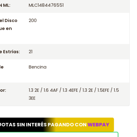
 ML:
MLC1484476551
el Disco
200
ue en
 Estrías:
21
le
Bencina
or:
1.3 2E / 1.6 4AF / 1.3 4EFE / 1.3 2E / 1.5EFE / 1.5
3EE
UOTAS SIN INTERÉS PAGANDO CON
WEBPAY