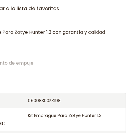
r a la lista de favoritos
 Para Zotye Hunter 1.3 con garantía y calidad
nto de empuje
alistas en embragues desde 2019, ofreciendo precios
oría experta.
os el producto con transportista en un máximo de
05008300SK198
s o retira gratis en tienda previo correo de
.
Kit Embrague Para Zotye Hunter 1.3
s: