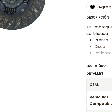
Agrega
DESCRIPCIÓN
Kit Embrague
certificada.
Prensa
Disco
Rodamie
Somos especi
Leer más
bajos y ases
DETALLES
Despacharem
OEM:
24 hrs hábile
confirmación
Vehículos
Compatible