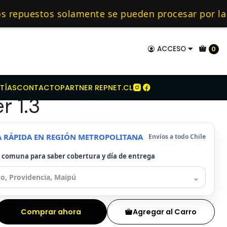
a Zotye
Kit Embrague Para Zotye Hunter 1.3
mo de 24 hrs hábiles.
estos solamente se pueden procesar por la web 
mos especialistas en embragues — 🔧 Repuestos Or
ACCESO
0
mbrague Para Zotye
TÍAS
CONTACTO
PARTNER REPNET.CL
r 1.3
A RÁPIDA EN REGIÓN METROPOLITANA
Envíos a todo Chile
u comuna para saber cobertura y día de entrega
⌄
Comprar ahora
Agregar al Carro