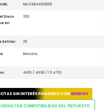
 ML:
MLC1484450839
el Disco
200
ue en
 Estrías:
20
le
Bencina
or:
4G15 / 4G36 / 1.3 471Q
UOTAS SIN INTERÉS PAGANDO CON
WEBPAY
CONSULTAR COMPATIBILIDAD DEL REPUESTO